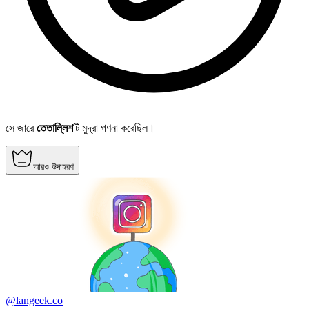
সে জারে
তেতাল্লিশ
টি মুদ্রা গণনা করেছিল।
আরও উদাহরণ
@langeek.co