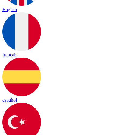
English
français
español