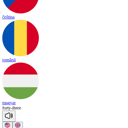
čeština
română
magyar
for
ty
-
three