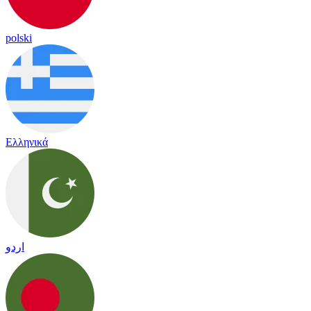
polski
Ελληνικά
اردو