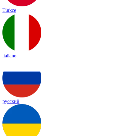
Türkçe
italiano
русский