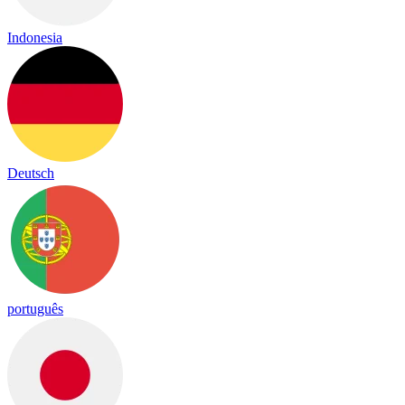
Indonesia
Deutsch
português