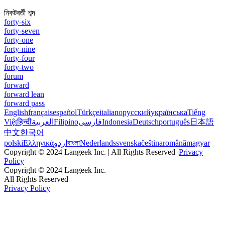
নিকটবর্তী শব্দ
forty-six
forty-seven
forty-one
forty-nine
forty-four
forty-two
forum
forward
forward lean
forward pass
English
français
español
Türkçe
italiano
русский
українська
Tiếng
Việt
हिन्दी
العربية
Filipino
فارسی
Indonesia
Deutsch
português
日本語
中文
한국어
polski
Ελληνικά
اردو
বাংলা
Nederlands
svenska
čeština
română
magyar
Copyright © 2024 Langeek Inc. | All Rights Reserved |
Privacy
Policy
Copyright © 2024 Langeek Inc.
All Rights Reserved
Privacy Policy