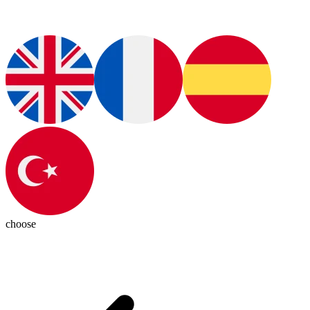
choose