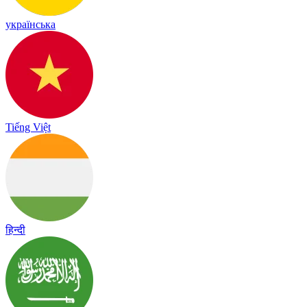
українська
Tiếng Việt
हिन्दी