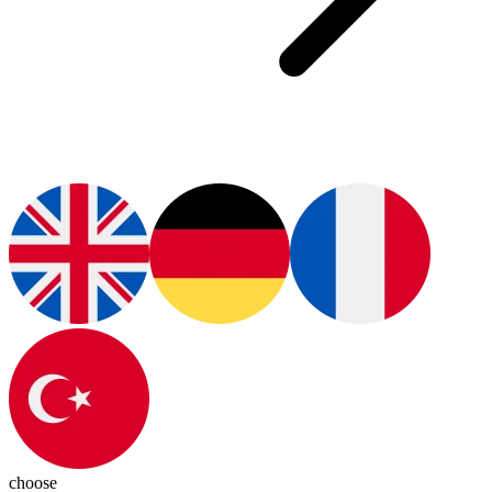
choose