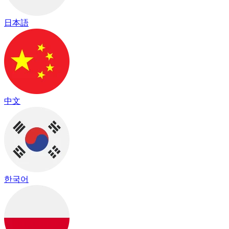
日本語
中文
한국어