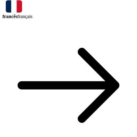
francês
français