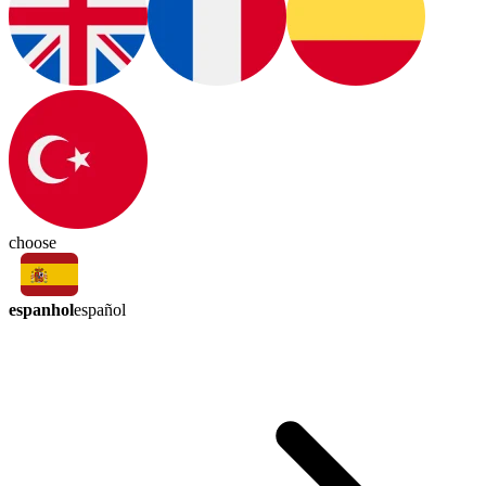
choose
espanhol
español