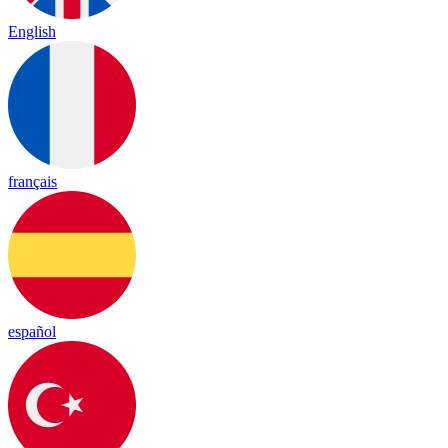
English
français
español