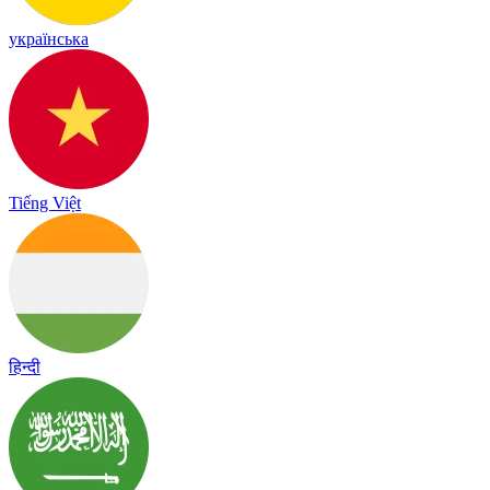
українська
Tiếng Việt
हिन्दी