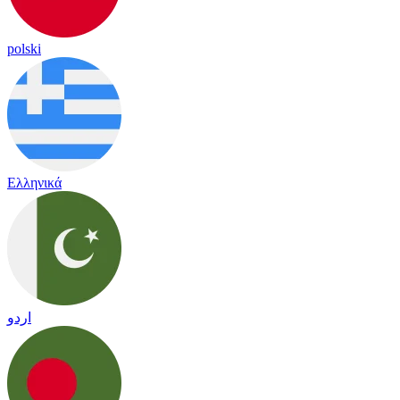
polski
Ελληνικά
اردو