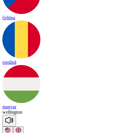
čeština
română
magyar
we
lling
ton