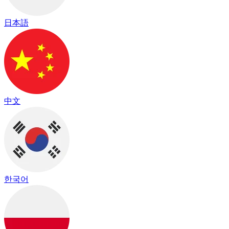
日本語
中文
한국어