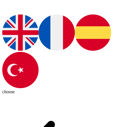
choose