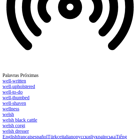
Palavras Próximas
well-written
well-upholstered
well-to-do
well-thumbed
well-shaven
wellness
welsh
welsh black cattle
welsh corgi
welsh dresser
English
français
español
Türkçe
italiano
русский
українська
Tiếng