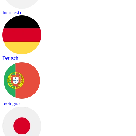
Indonesia
Deutsch
português