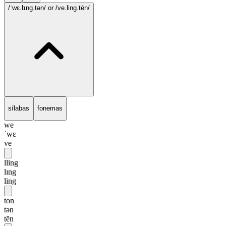
/ˈwɛ.lɪng.tən/
or /ve.ling.tēn/
sílabas
fonemas
we
ˈwɛ
ve
lling
lɪng
ling
ton
tən
tēn