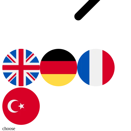
choose