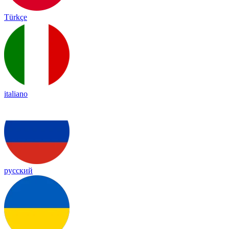
Türkçe
italiano
русский