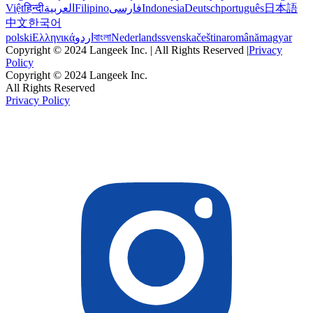
Việt
हिन्दी
العربية
Filipino
فارسی
Indonesia
Deutsch
português
日本語
中文
한국어
polski
Ελληνικά
اردو
বাংলা
Nederlands
svenska
čeština
română
magyar
Copyright © 2024 Langeek Inc. | All Rights Reserved |
Privacy
Policy
Copyright © 2024 Langeek Inc.
All Rights Reserved
Privacy Policy