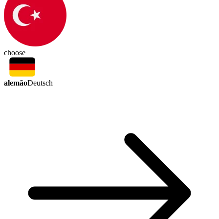
choose
alemão
Deutsch