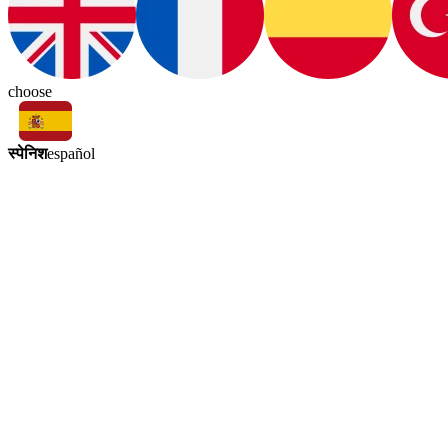
choose
स्पेनिश
español