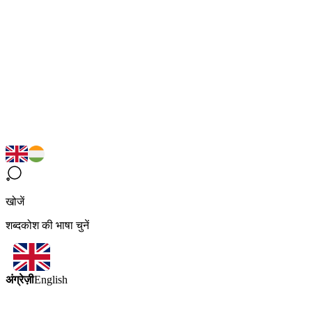
खोजें
शब्दकोश की भाषा चुनें
अंग्रेज़ी
English