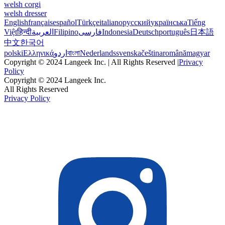
welsh corgi
welsh dresser
English
français
español
Türkçe
italiano
русский
українська
Tiếng
Việt
हिन्दी
العربية
Filipino
فارسی
Indonesia
Deutsch
português
日本語
中文
한국어
polski
Ελληνικά
اردو
বাংলা
Nederlands
svenska
čeština
română
magyar
Copyright © 2024 Langeek Inc. | All Rights Reserved |
Privacy
Policy
Copyright © 2024 Langeek Inc.
All Rights Reserved
Privacy Policy