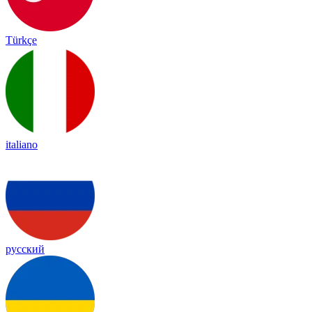
Türkçe
italiano
русский