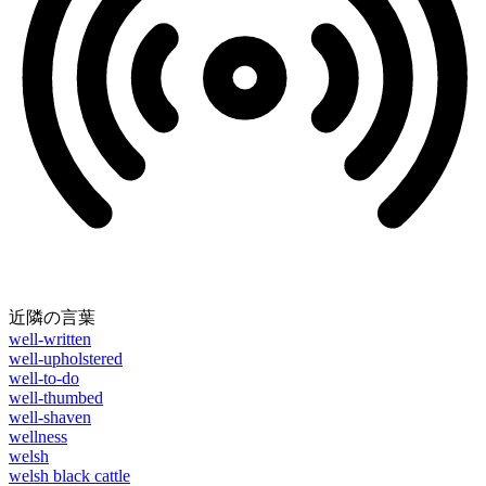
近隣の言葉
well-written
well-upholstered
well-to-do
well-thumbed
well-shaven
wellness
welsh
welsh black cattle