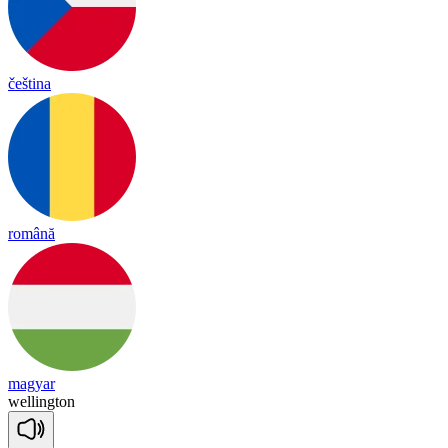
čeština
română
magyar
we
lling
ton