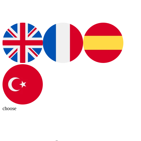
choose