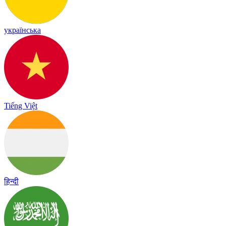
українська
Tiếng Việt
हिन्दी