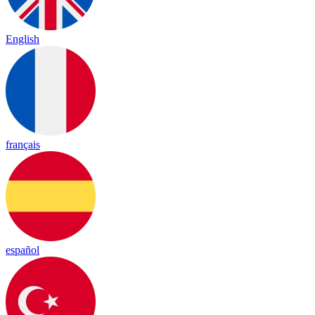
English
français
español