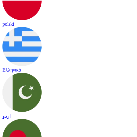
polski
Ελληνικά
اردو