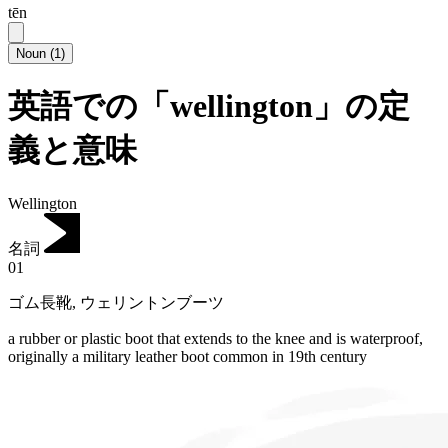
tēn
Noun
(
1
)
英語での「wellington」の定
義と意味
Wellington
名詞
01
ゴム長靴
,
ウェリントンブーツ
a rubber or plastic boot that extends to the knee and is waterproof,
originally a military leather boot common in 19th century