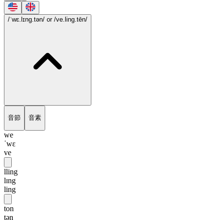
/ˈwɛ.lɪng.tən/
or /ve.ling.tēn/
音節
音素
we
ˈwɛ
ve
lling
lɪng
ling
ton
tən