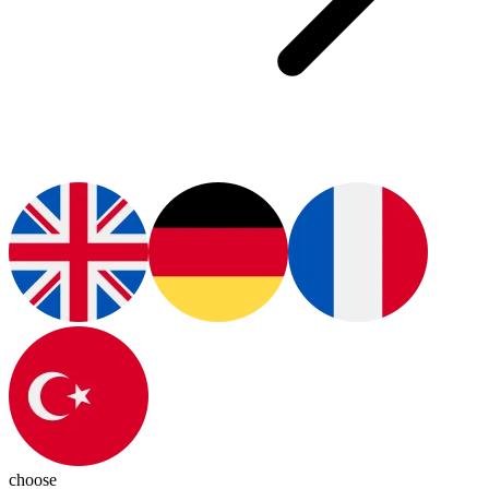
choose