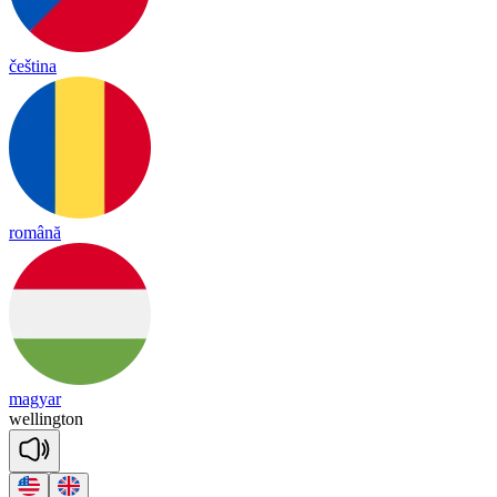
čeština
română
magyar
we
lling
ton