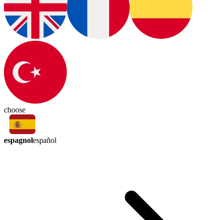
choose
espagnol
español