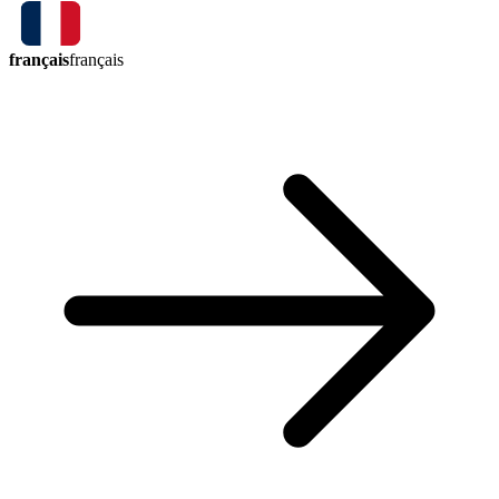
français
français