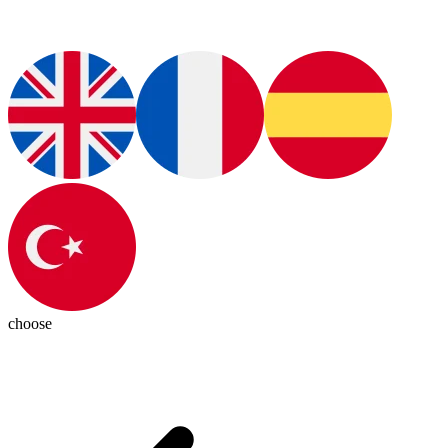
choose