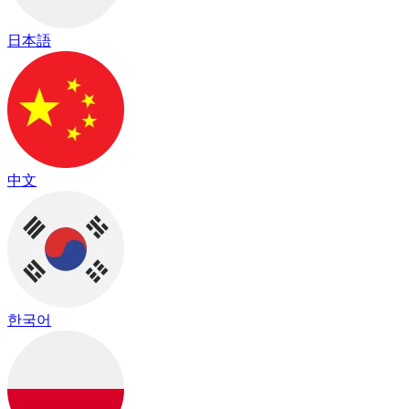
日本語
中文
한국어