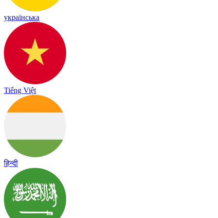
українська
Tiếng Việt
हिन्दी