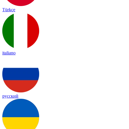
Türkçe
italiano
русский