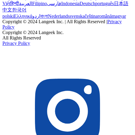
Việt
हिन्दी
العربية
Filipino
فارسی
Indonesia
Deutsch
português
日本語
中文
한국어
polski
Ελληνικά
اردو
বাংলা
Nederlands
svenska
čeština
română
magyar
Copyright © 2024 Langeek Inc. | All Rights Reserved |
Privacy
Policy
Copyright © 2024 Langeek Inc.
All Rights Reserved
Privacy Policy