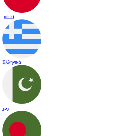
polski
Ελληνικά
اردو