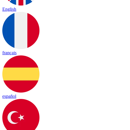
English
français
español