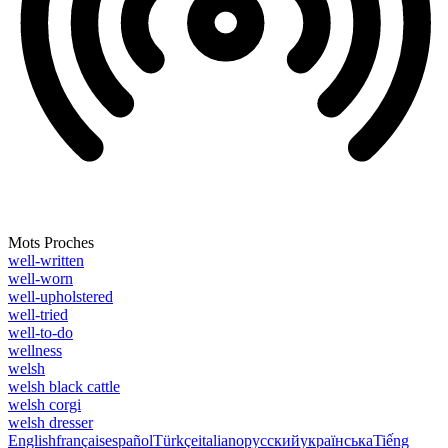
Mots Proches
well-written
well-worn
well-upholstered
well-tried
well-to-do
wellness
welsh
welsh black cattle
welsh corgi
welsh dresser
English
français
español
Türkçe
italiano
русский
українська
Tiếng