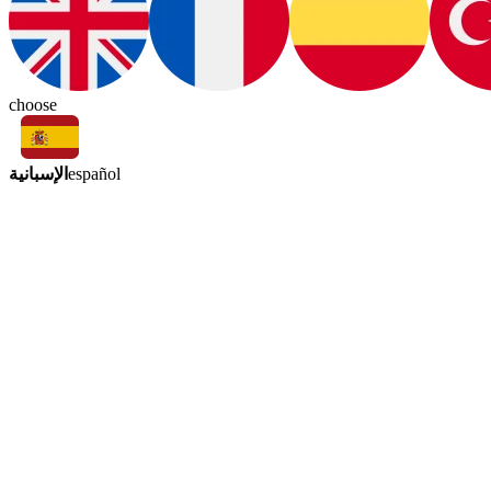
choose
الإسبانية
español