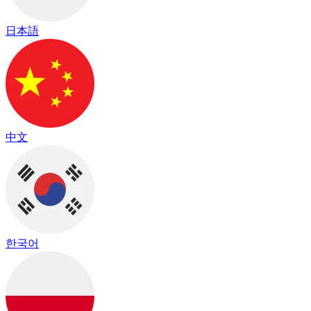
日本語
中文
한국어