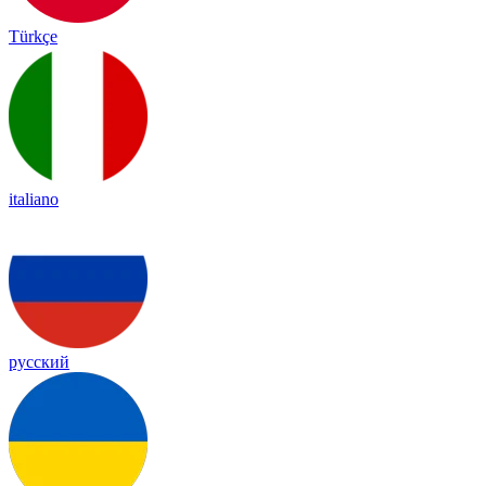
Türkçe
italiano
русский