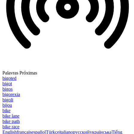
Palavras Próximas
bigoted
bigot
bigos
bigorexia
bigoli
bijou
bike
bike lane
bike path
bike race
English
français
español
Türkçe
italiano
русский
українська
Tiếng