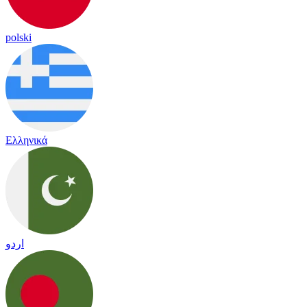
polski
Ελληνικά
اردو