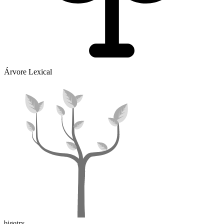
Árvore Lexical
bigot
ry