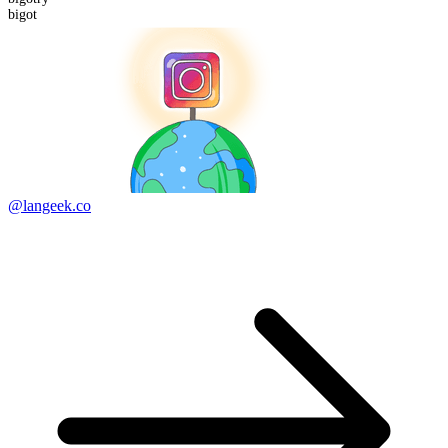
bigot
@langeek.co