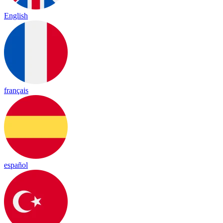
English
français
español