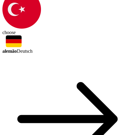
choose
alemão
Deutsch