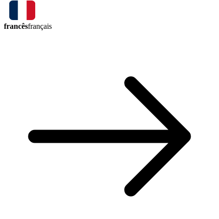
francês
français