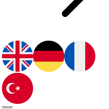
choose