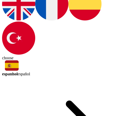
choose
espanhol
español