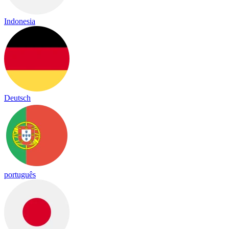
Indonesia
Deutsch
português