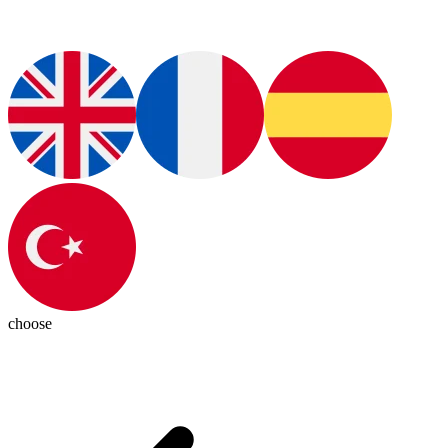
choose