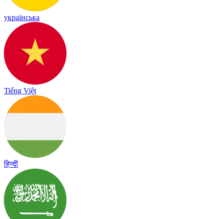
українська
Tiếng Việt
हिन्दी