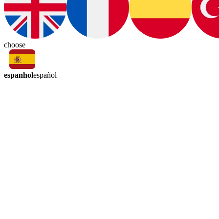
choose
espanhol
español