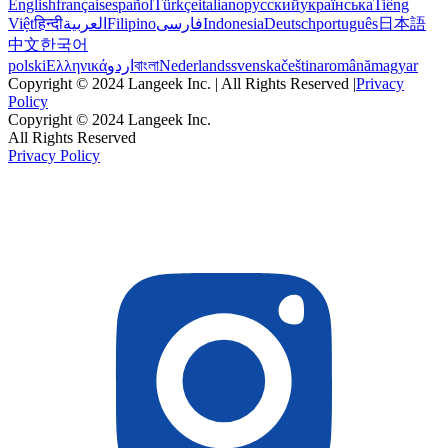
English
français
español
Türkçe
italiano
русский
українська
Tiếng
Việt
हिन्दी
العربية
Filipino
فارسی
Indonesia
Deutsch
português
日本語
中文
한국어
polski
Ελληνικά
اردو
বাংলা
Nederlands
svenska
čeština
română
magyar
Copyright © 2024 Langeek Inc. | All Rights Reserved |
Privacy
Policy
Copyright © 2024 Langeek Inc.
All Rights Reserved
Privacy Policy