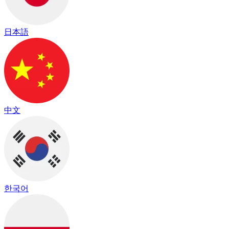
日本語
中文
한국어