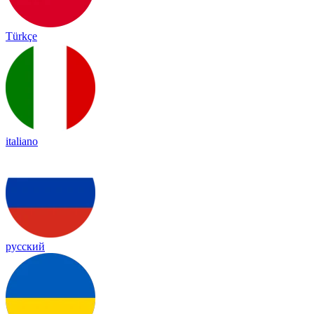
Türkçe
italiano
русский