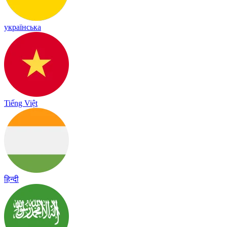
українська
Tiếng Việt
हिन्दी