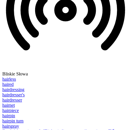
Bliskie Słowa
hairless
haired
hairdressing
hairdresser's
hairdresser
hairnet
hairpiece
hairpin
hairpin turn
hairspray