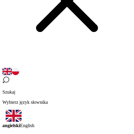
Szukaj
Wybierz język słownika
angielski
English