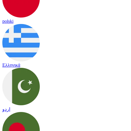
polski
Ελληνικά
اردو