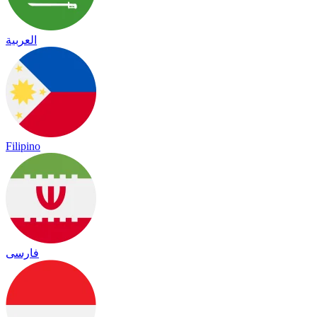
العربية
Filipino
فارسی