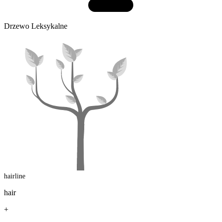
Drzewo Leksykalne
hairline
hair
+