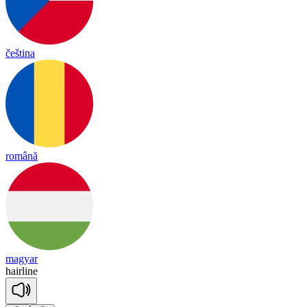
čeština
română
magyar
hair
line