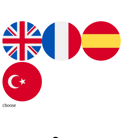
choose