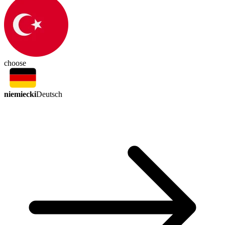
choose
niemiecki
Deutsch