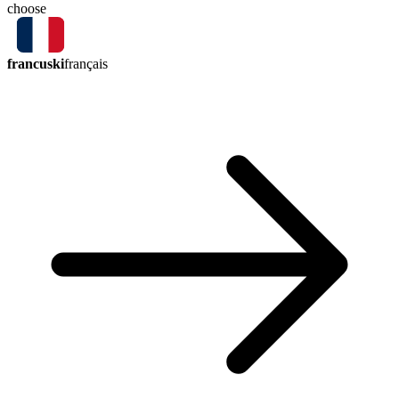
choose
francuski
français