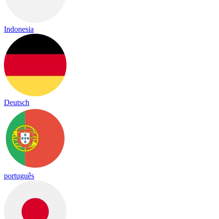
Indonesia
Deutsch
português