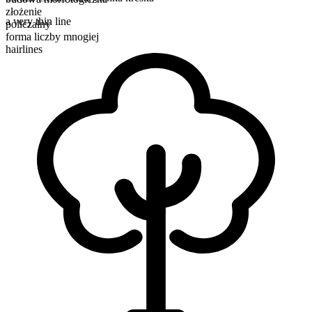
złożenie
a very thin line
policzalny
forma liczby mnogiej
hairlines