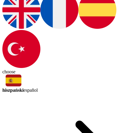
choose
hiszpański
español