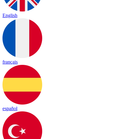
English
français
español