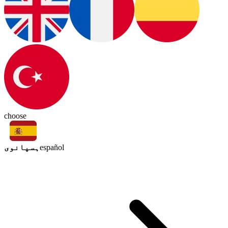
choose
ہسپانوی
español