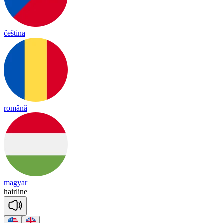
čeština
română
magyar
hair
line