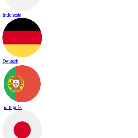
Indonesia
Deutsch
português