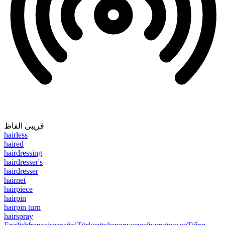
قریبی الفاظ
hairless
haired
hairdressing
hairdresser's
hairdresser
hairnet
hairpiece
hairpin
hairpin turn
hairspray