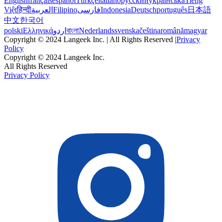
English
français
español
Türkçe
italiano
русский
українська
Tiếng
Việt
हिन्दी
العربية
Filipino
فارسی
Indonesia
Deutsch
português
日本語
中文
한국어
polski
Ελληνικά
اردو
বাংলা
Nederlands
svenska
čeština
română
magyar
Copyright © 2024 Langeek Inc. | All Rights Reserved |
Privacy
Policy
Copyright © 2024 Langeek Inc.
All Rights Reserved
Privacy Policy