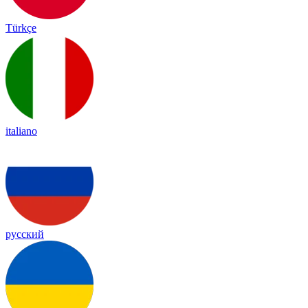
Türkçe
italiano
русский