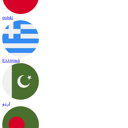
polski
Ελληνικά
اردو