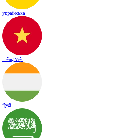
українська
Tiếng Việt
हिन्दी