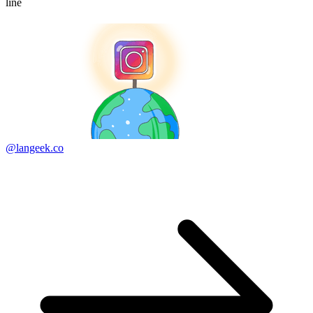
line
@langeek.co