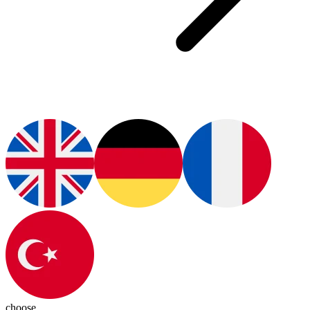
choose