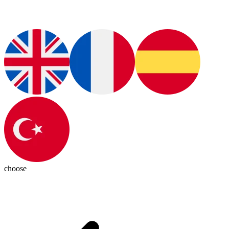
choose