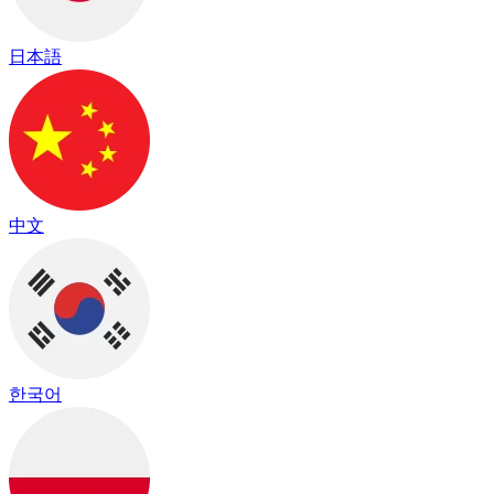
日本語
中文
한국어