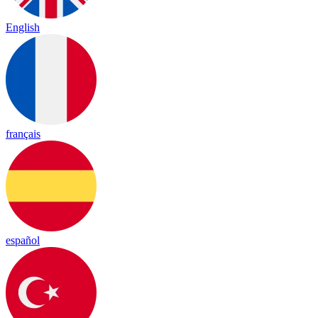
English
français
español