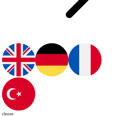
choose