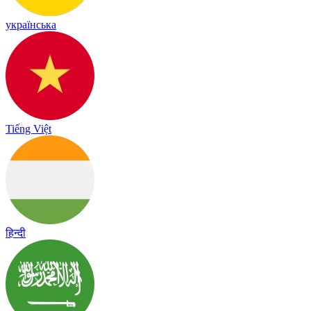
українська
Tiếng Việt
हिन्दी