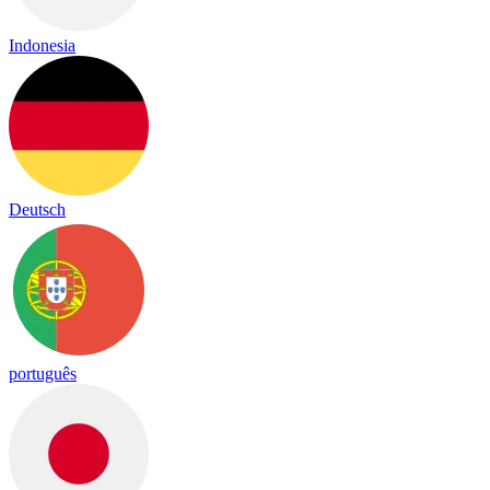
Indonesia
Deutsch
português