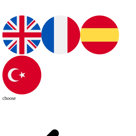
choose