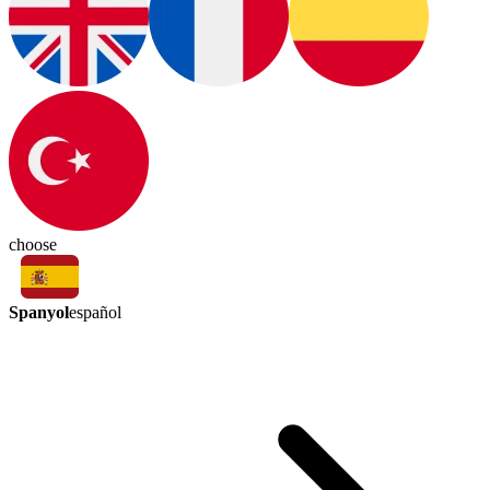
choose
Spanyol
español