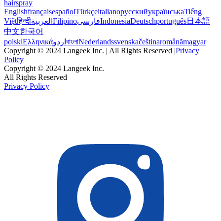
hairspray
English
français
español
Türkçe
italiano
русский
українська
Tiếng
Việt
हिन्दी
العربية
Filipino
فارسی
Indonesia
Deutsch
português
日本語
中文
한국어
polski
Ελληνικά
اردو
বাংলা
Nederlands
svenska
čeština
română
magyar
Copyright © 2024 Langeek Inc. | All Rights Reserved |
Privacy
Policy
Copyright © 2024 Langeek Inc.
All Rights Reserved
Privacy Policy