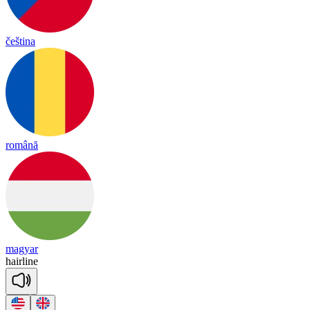
čeština
română
magyar
hair
line