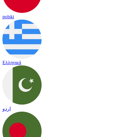
polski
Ελληνικά
اردو