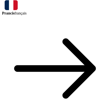
Prancis
français