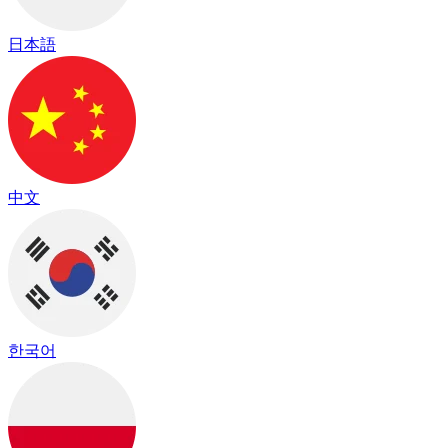
日本語
中文
한국어