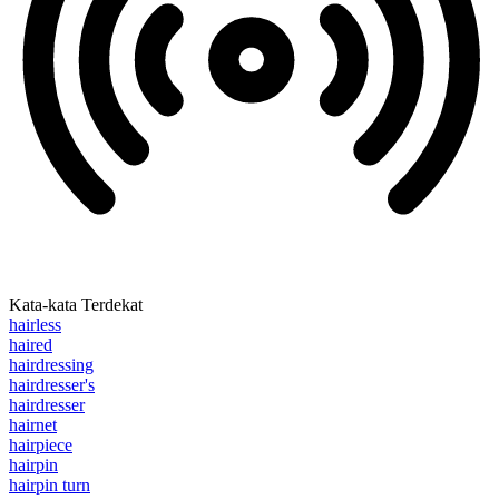
Kata-kata Terdekat
hairless
haired
hairdressing
hairdresser's
hairdresser
hairnet
hairpiece
hairpin
hairpin turn