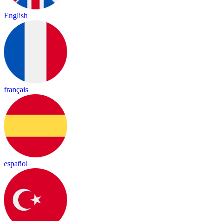
English
français
español