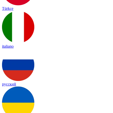
Türkçe
italiano
русский