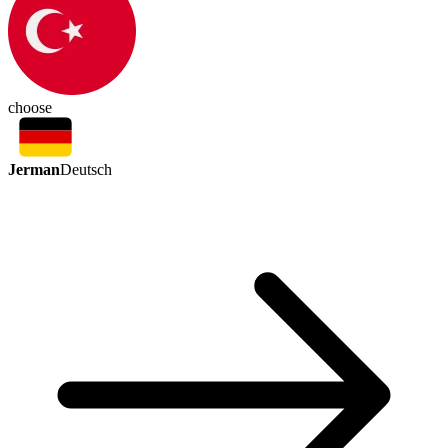
choose
Jerman
Deutsch