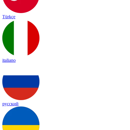
Türkçe
italiano
русский