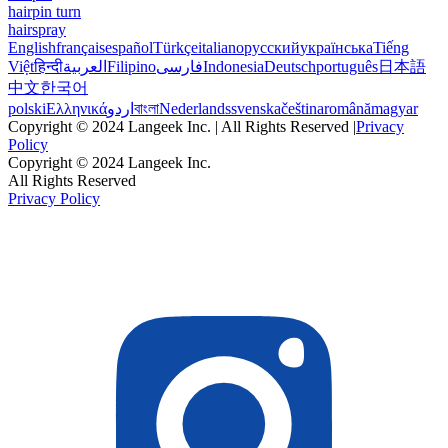
hairpin turn
hairspray
English
français
español
Türkçe
italiano
русский
українська
Tiếng
Việt
हिन्दी
العربية
Filipino
فارسی
Indonesia
Deutsch
português
日本語
中文
한국어
polski
Ελληνικά
اردو
বাংলা
Nederlands
svenska
čeština
română
magyar
Copyright © 2024 Langeek Inc. | All Rights Reserved |
Privacy
Policy
Copyright © 2024 Langeek Inc.
All Rights Reserved
Privacy Policy