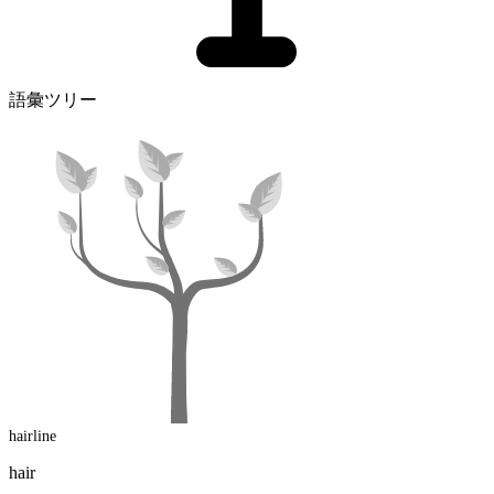
語彙ツリー
hairline
hair