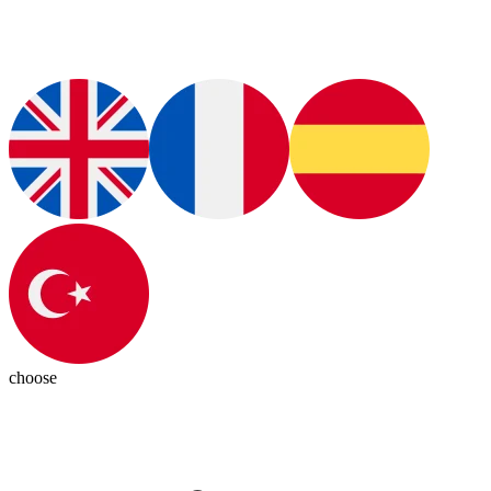
choose