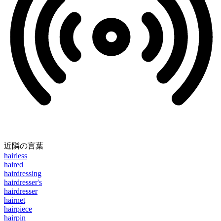
近隣の言葉
hairless
haired
hairdressing
hairdresser's
hairdresser
hairnet
hairpiece
hairpin