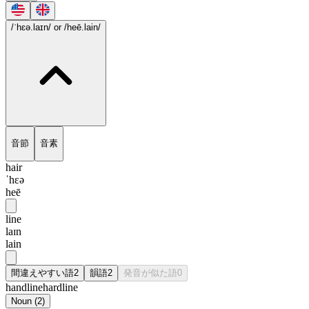
/ˈhɛə.laɪn/
or /heē.lain/
音節
音素
hair
ˈhɛə
heē
line
laɪn
lain
間違えやすい語
2
韻語
2
発音が似た語
0
handline
hardline
Noun
(
2
)