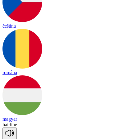
čeština
română
magyar
hair
line