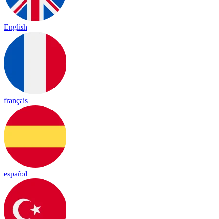
English
français
español