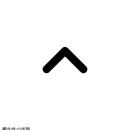
02
有生性の状態