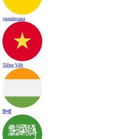
українська
Tiếng Việt
हिन्दी