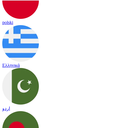
polski
Ελληνικά
اردو