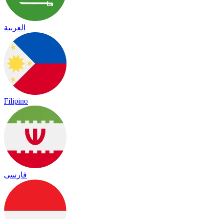
العربية
Filipino
فارسی