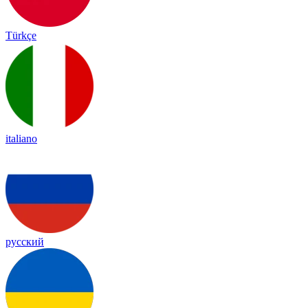
Türkçe
italiano
русский