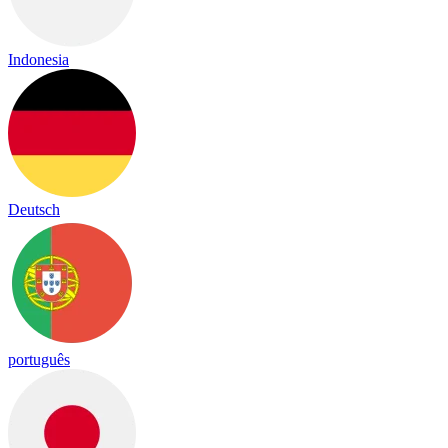
Indonesia
Deutsch
português