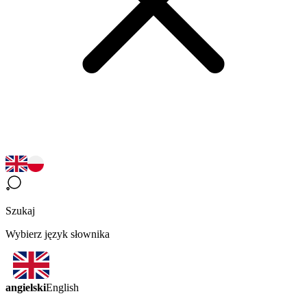
Szukaj
Wybierz język słownika
angielski
English