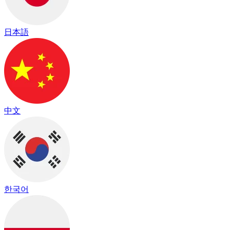
日本語
中文
한국어