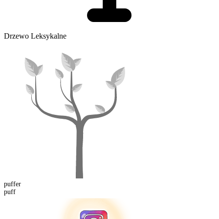
Drzewo Leksykalne
puff
er
puff