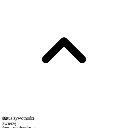
status żywotności
02
zwierzę
fugu
,
rozdymka