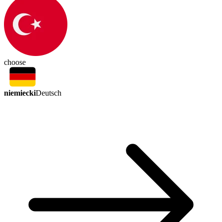
choose
niemiecki
Deutsch