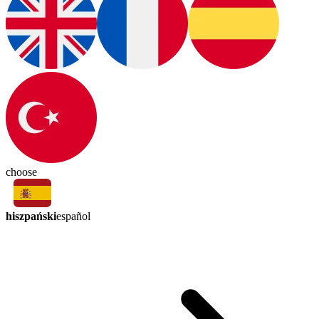
choose
hiszpański
español