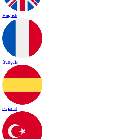
English
français
español