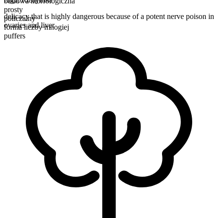
budowa morfologiczna
prosty
delicacy that is highly dangerous because of a potent nerve poison in
policzalny
ovaries and liver
forma liczby mnogiej
puffers