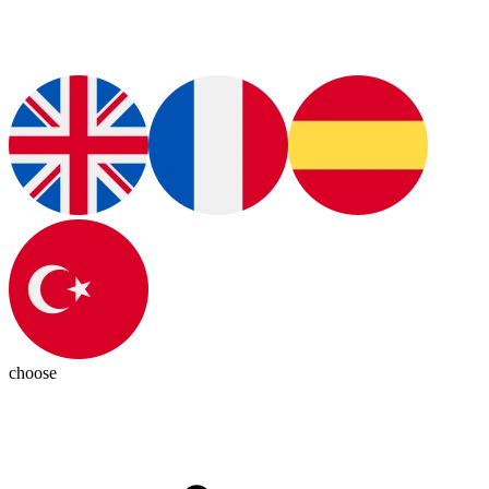
choose