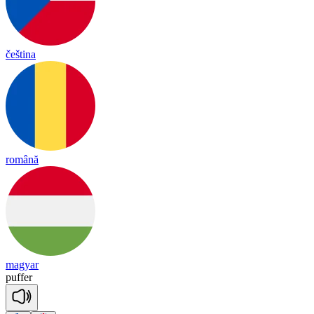
čeština
română
magyar
pu
ffer