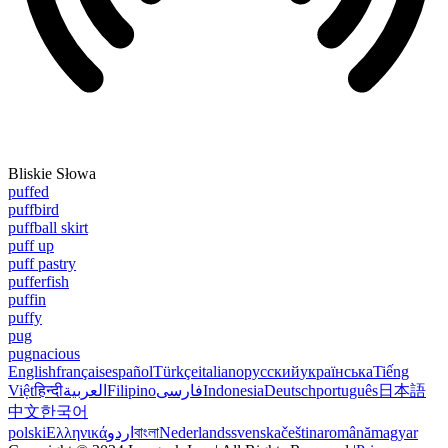
Bliskie Słowa
puffed
puffbird
puffball skirt
puff up
puff pastry
pufferfish
puffin
puffy
pug
pugnacious
English
français
español
Türkçe
italiano
русский
українська
Tiếng
Việt
हिन्दी
العربية
Filipino
فارسی
Indonesia
Deutsch
português
日本語
中文
한국어
polski
Ελληνικά
اردو
বাংলা
Nederlands
svenska
čeština
română
magyar