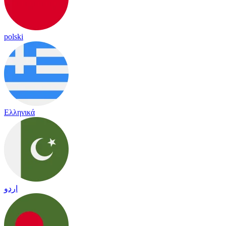
polski
Ελληνικά
اردو