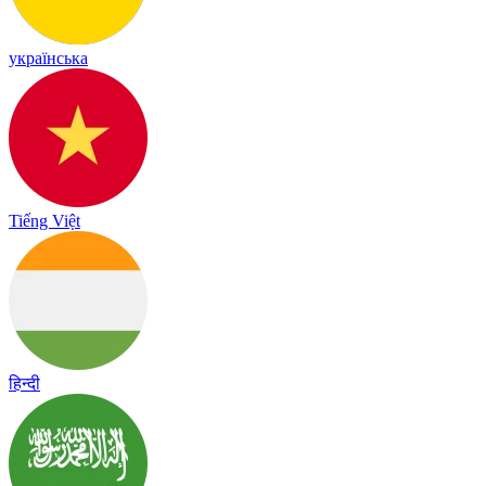
українська
Tiếng Việt
हिन्दी