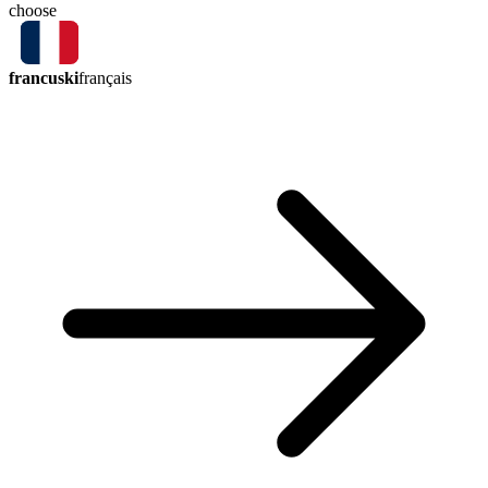
choose
francuski
français