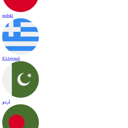
polski
Ελληνικά
اردو