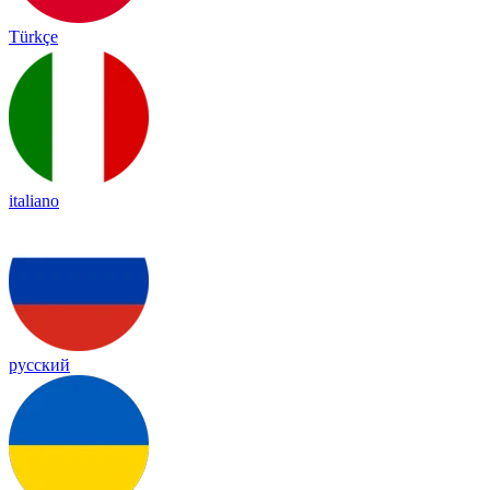
Türkçe
italiano
русский