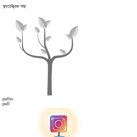
শব্দতাত্ত্বিক গাছ
puff
er
puff