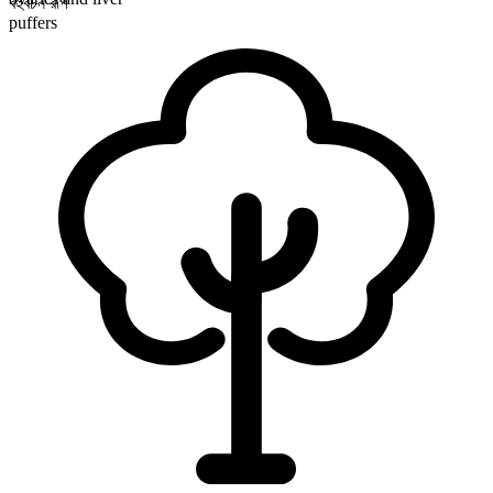
বহুবচন রূপ
puffers