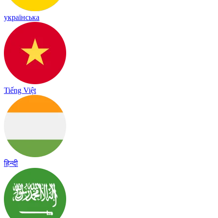
українська
Tiếng Việt
हिन्दी