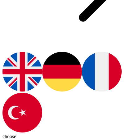
choose