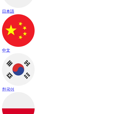
日本語
中文
한국어