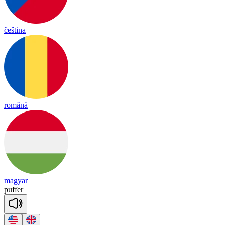
čeština
română
magyar
pu
ffer