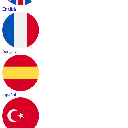
English
français
español