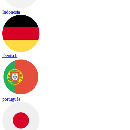
Indonesia
Deutsch
português