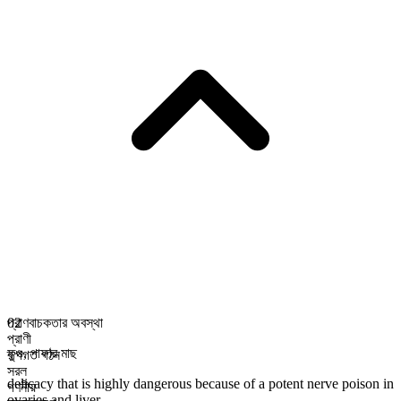
প্রাণবাচকতার অবস্থা
02
প্রাণী
ফুগু
,
পাফার মাছ
রূপগত গঠন
সরল
delicacy that is highly dangerous because of a potent nerve poison in
গণনীয়
ovaries and liver