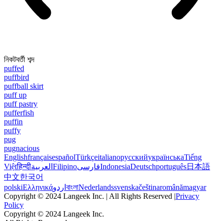
নিকটবর্তী শব্দ
puffed
puffbird
puffball skirt
puff up
puff pastry
pufferfish
puffin
puffy
pug
pugnacious
English
français
español
Türkçe
italiano
русский
українська
Tiếng
Việt
हिन्दी
العربية
Filipino
فارسی
Indonesia
Deutsch
português
日本語
中文
한국어
polski
Ελληνικά
اردو
বাংলা
Nederlands
svenska
čeština
română
magyar
Copyright © 2024 Langeek Inc. | All Rights Reserved |
Privacy
Policy
Copyright © 2024 Langeek Inc.