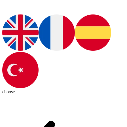
choose