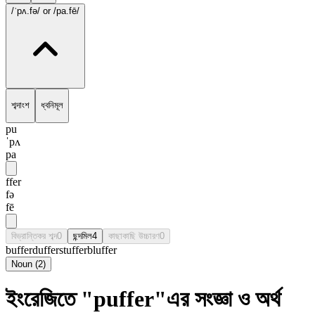
/ˈpʌ.fə/
or /pa.fē/
শব্দাংশ
ধ্বনিমূল
pu
ˈpʌ
pa
ffer
fə
fē
বিভ্রান্তিকর শব্দ
0
ছন্দমিল
4
কাছাকাছি উচ্চারণ
0
buffer
duffer
stuffer
bluffer
Noun
(
2
)
ইংরেজিতে "puffer"এর সংজ্ঞা ও অর্থ