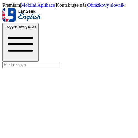
Premium
|
Mobilní Aplikace
|
Kontaktujte nás
|
Obrázkový slovník
Toggle navigation