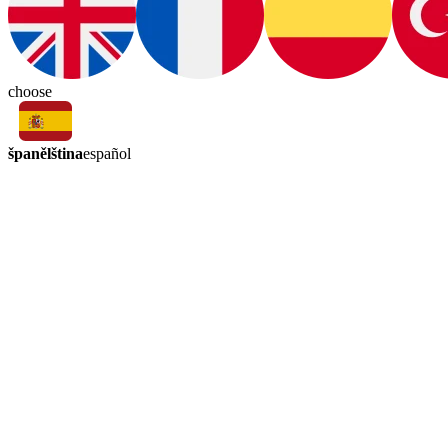
choose
španělština
español