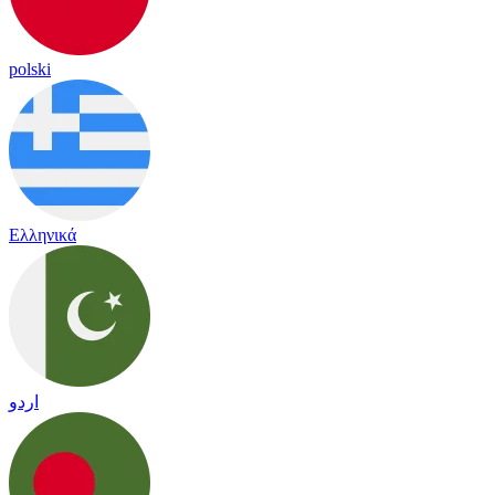
polski
Ελληνικά
اردو