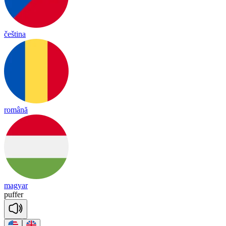
čeština
română
magyar
pu
ffer