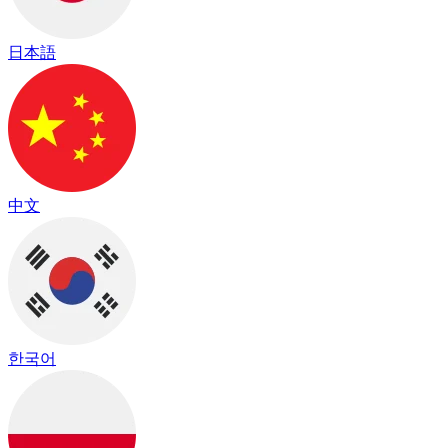
日本語
中文
한국어