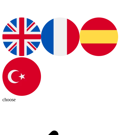
choose