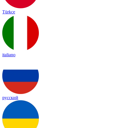
Türkçe
italiano
русский