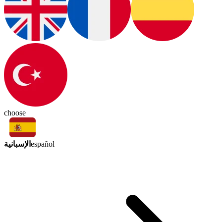
choose
الإسبانية
español