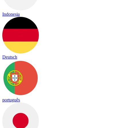
Indonesia
Deutsch
português