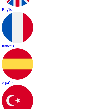
English
français
español