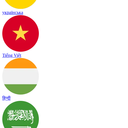
українська
Tiếng Việt
हिन्दी