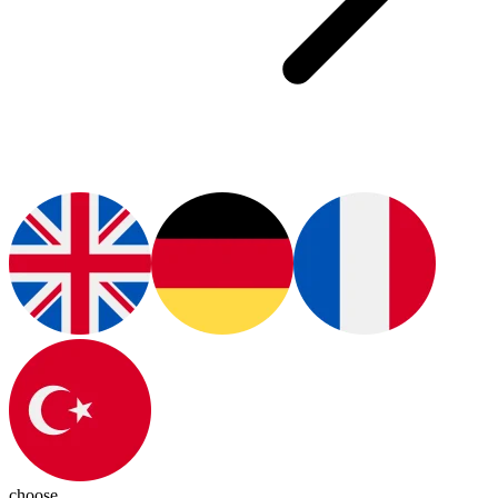
choose