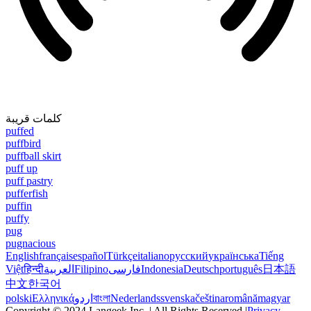
كلمات قريبة
puffed
puffbird
puffball skirt
puff up
puff pastry
pufferfish
puffin
puffy
pug
pugnacious
English
français
español
Türkçe
italiano
русский
українська
Tiếng
Việt
हिन्दी
العربية
Filipino
فارسی
Indonesia
Deutsch
português
日本語
中文
한국어
polski
Ελληνικά
اردو
বাংলা
Nederlands
svenska
čeština
română
magyar
Copyright © 2024 Langeek Inc. | All Rights Reserved |
Privacy