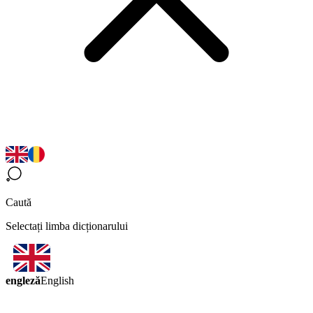
Caută
Selectați limba dicționarului
engleză
English