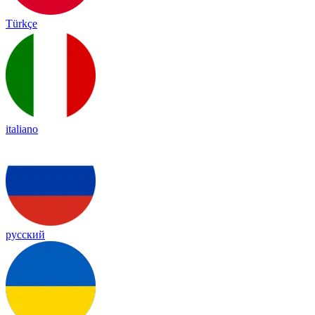
Türkçe
italiano
русский