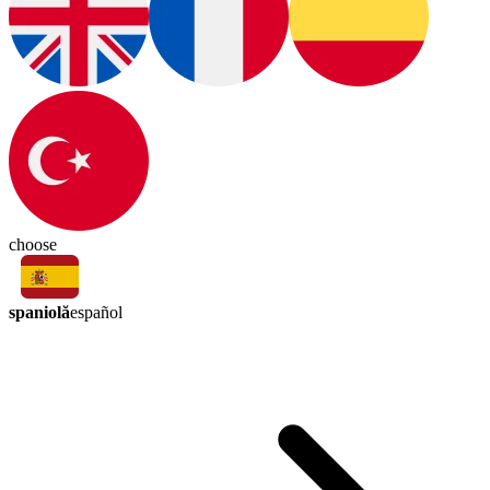
choose
spaniolă
español