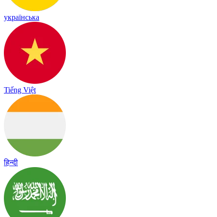
українська
Tiếng Việt
हिन्दी