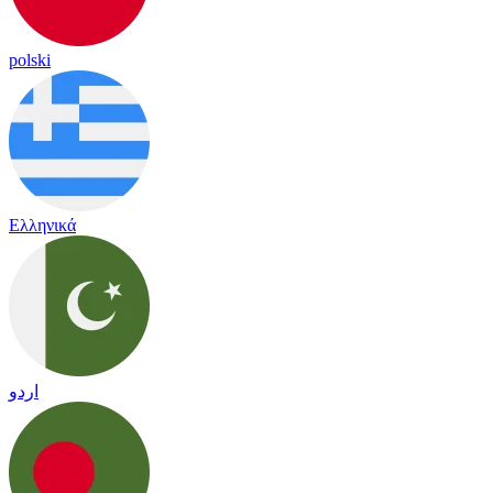
polski
Ελληνικά
اردو