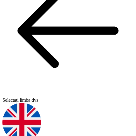
Selectați limba dvs