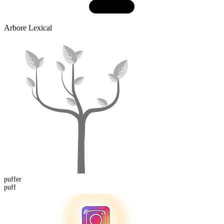
Arbore Lexical
puff
er
puff