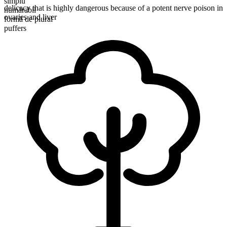
simplu
delicacy that is highly dangerous because of a potent nerve poison in
numărabil
ovaries and liver
formă de plural
puffers