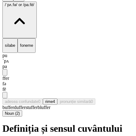
/ˈpʌ.fə/
or /pa.fē/
silabe
foneme
pu
ˈpʌ
pa
ffer
fə
fē
adesea confundate
0
rime
4
pronunție similară
0
buffer
duffer
stuffer
bluffer
Noun
(
2
)
Definiția și sensul cuvântului