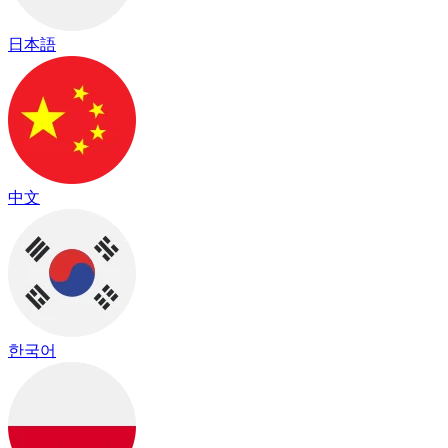
日本語
中文
한국어