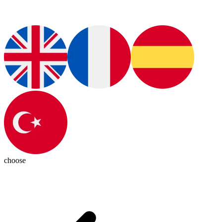
choose