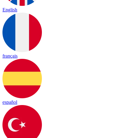
English
français
español