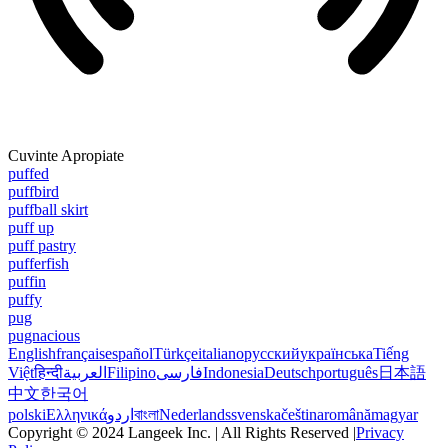
Cuvinte Apropiate
puffed
puffbird
puffball skirt
puff up
puff pastry
pufferfish
puffin
puffy
pug
pugnacious
English
français
español
Türkçe
italiano
русский
українська
Tiếng
Việt
हिन्दी
العربية
Filipino
فارسی
Indonesia
Deutsch
português
日本語
中文
한국어
polski
Ελληνικά
اردو
বাংলা
Nederlands
svenska
čeština
română
magyar
Copyright © 2024 Langeek Inc. | All Rights Reserved |
Privacy