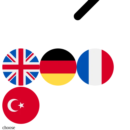
choose