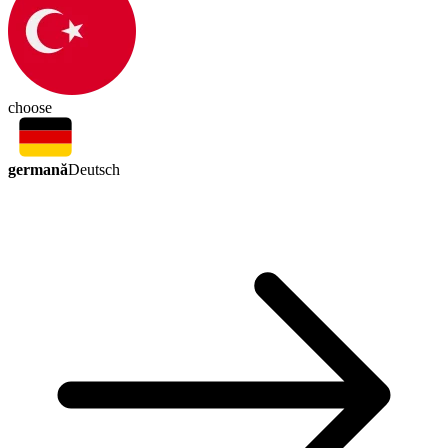
choose
germană
Deutsch