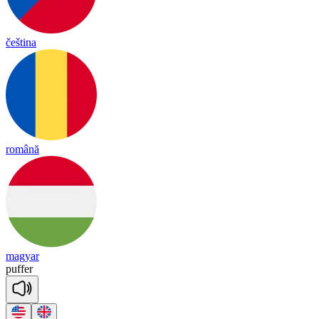
čeština
română
magyar
pu
ffer