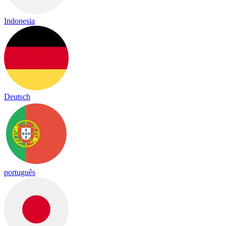
Indonesia
Deutsch
português