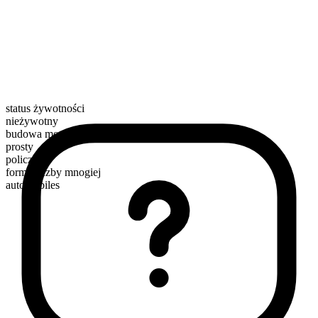
status żywotności
nieżywotny
budowa morfologiczna
prosty
policzalny
forma liczby mnogiej
automobiles