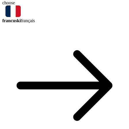
choose
francuski
français