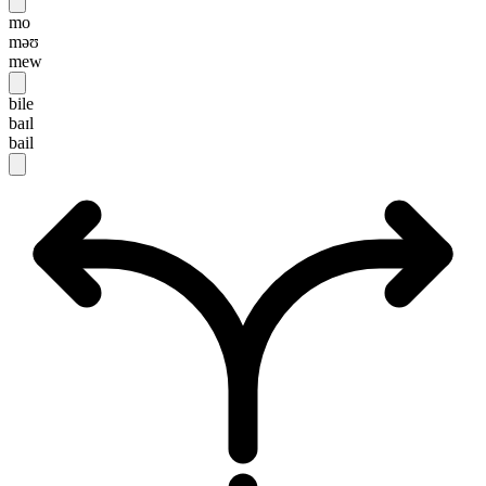
mo
məʊ
mew
bile
baɪl
bail