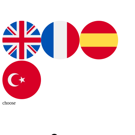
choose