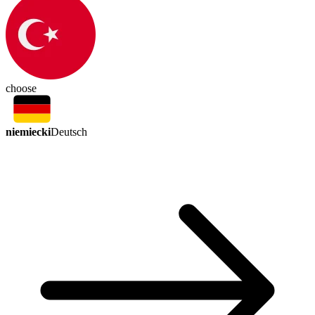
choose
niemiecki
Deutsch