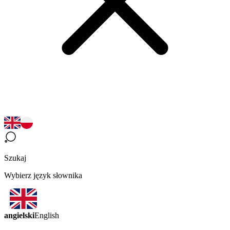
Szukaj
Wybierz język słownika
angielski
English