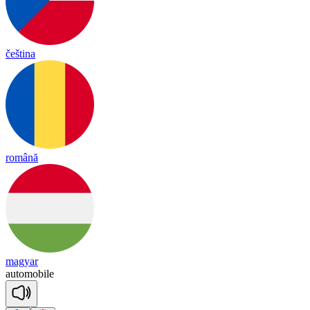
čeština
română
magyar
au
to
mo
bile