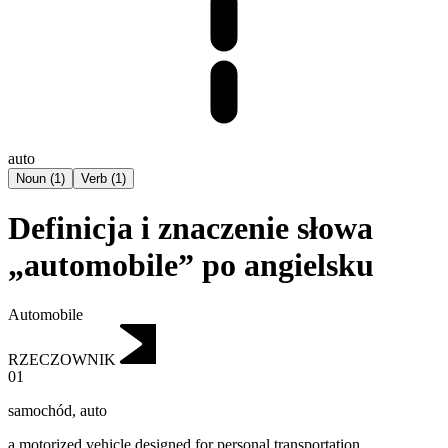
auto
Noun
(
1
)
Verb
(
1
)
Definicja i znaczenie słowa
„automobile” po angielsku
Automobile
RZECZOWNIK
01
samochód
,
auto
a motorized vehicle designed for personal transportation