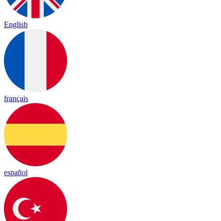
English
français
español