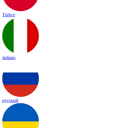
Türkçe
italiano
русский