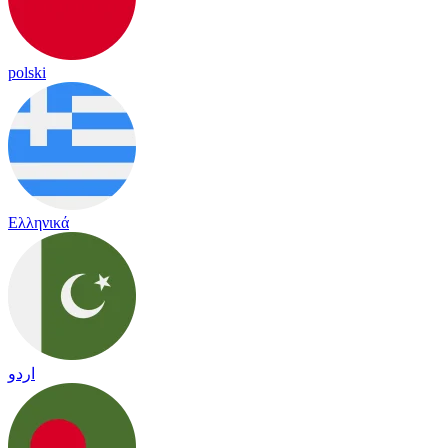
polski
Ελληνικά
اردو