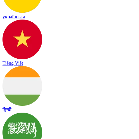
українська
Tiếng Việt
हिन्दी