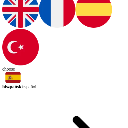
choose
hiszpański
español