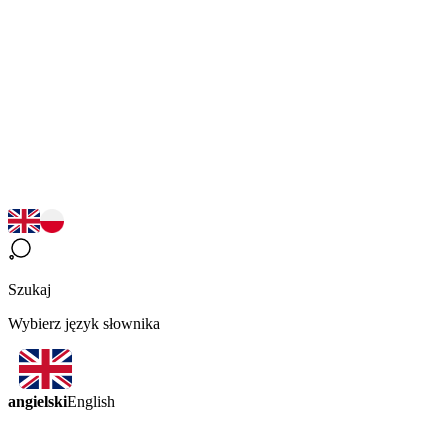
Szukaj
Wybierz język słownika
angielski
English