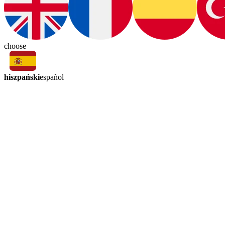
choose
hiszpański
español