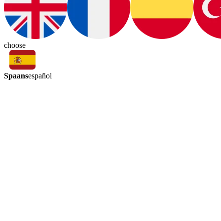
choose
Spaans
español