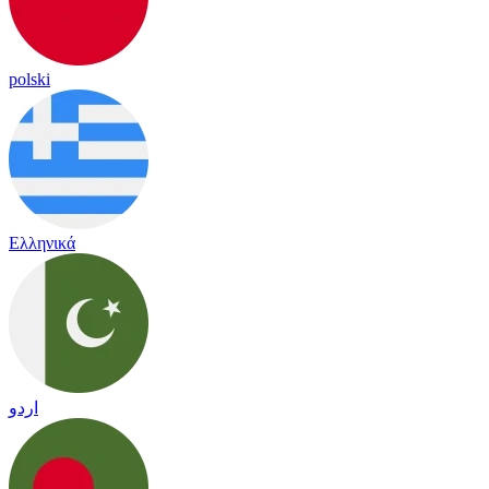
polski
Ελληνικά
اردو