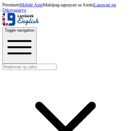
Premium
|
Mobile App
|
Makipag-ugnayan sa Amin
|
Larawan ng
Diksyunaryo
Toggle navigation