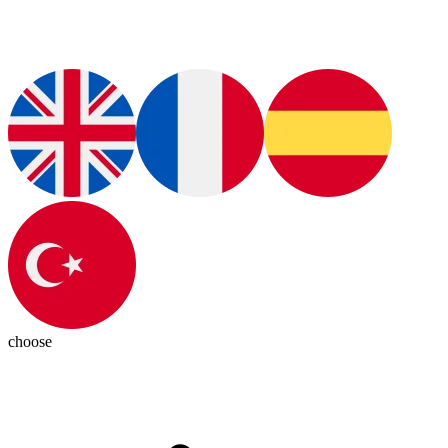
choose