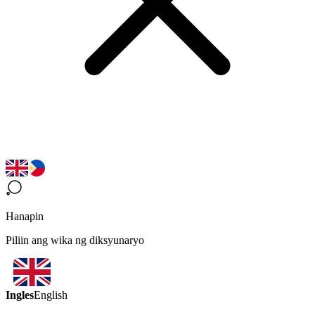
Hanapin
Piliin ang wika ng diksyunaryo
Ingles
English