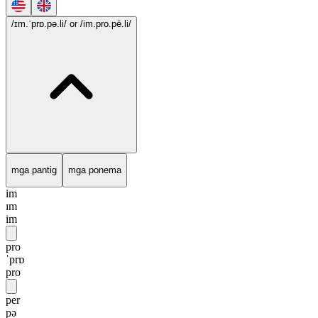
/ɪm.ˈprɒ.pə.li/
or /im.pro.pē.li/
mga pantig
mga ponema
im
ɪm
im
pro
ˈprɒ
pro
per
pə