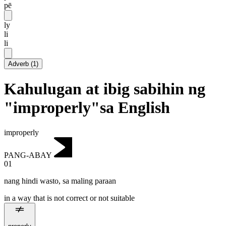
pē
ly
li
li
Adverb
(
1
)
Kahulugan at ibig sabihin ng
"improperly"sa English
improperly
PANG-ABAY
01
nang hindi wasto
,
sa maling paraan
in a way that is not correct or not suitable