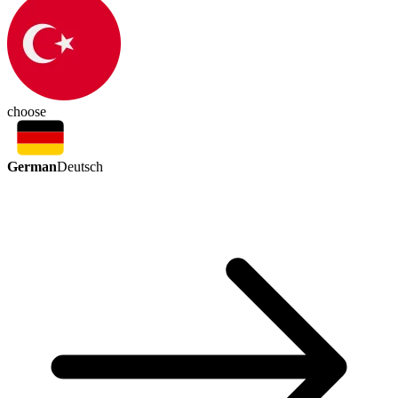
choose
German
Deutsch