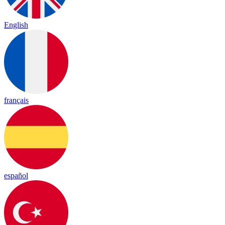
English
français
español