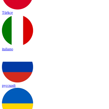
Türkçe
italiano
русский