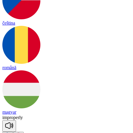
čeština
română
magyar
im
pro
per
ly