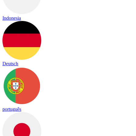
Indonesia
Deutsch
português