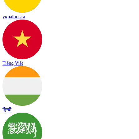
українська
Tiếng Việt
हिन्दी