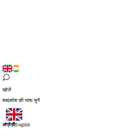
खोजें
शब्दकोश की भाषा चुनें
अंग्रेज़ी
English