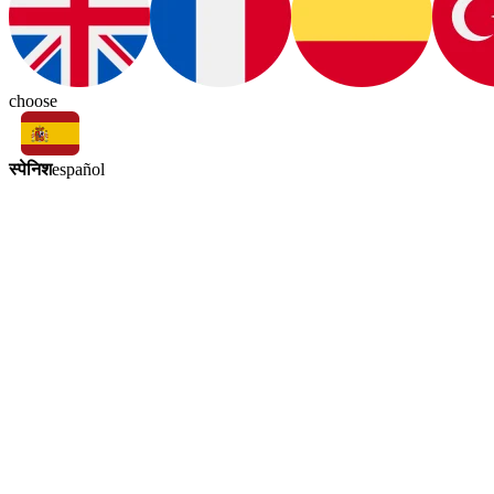
choose
स्पेनिश
español