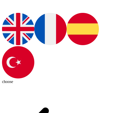
choose