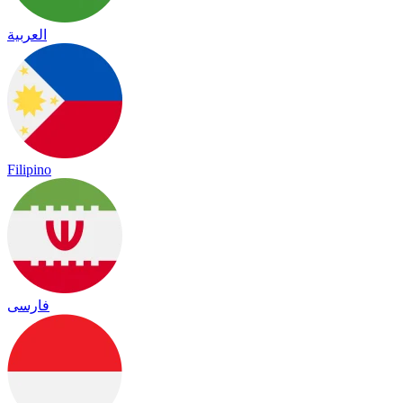
العربية
Filipino
فارسی