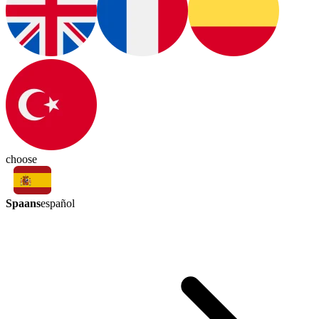
choose
Spaans
español