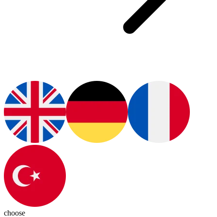
choose