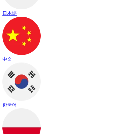
日本語
中文
한국어