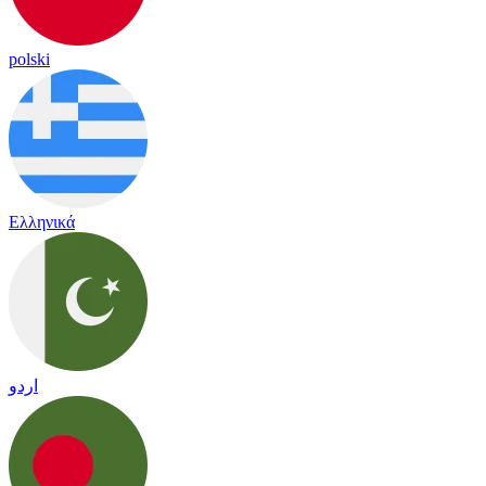
polski
Ελληνικά
اردو