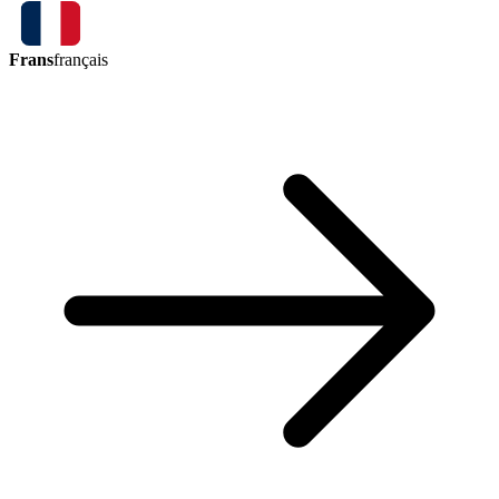
Frans
français