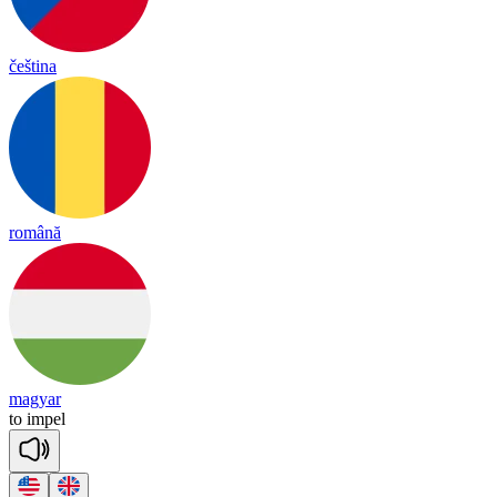
čeština
română
magyar
to
im
pel