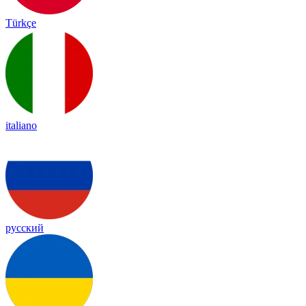
Türkçe
italiano
русский