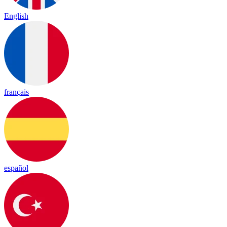
English
français
español