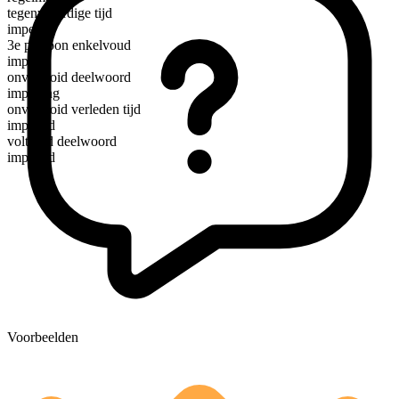
tegenwoordige tijd
impel
3e persoon enkelvoud
impels
onvoltooid deelwoord
impelling
onvoltooid verleden tijd
impelled
voltooid deelwoord
impelled
Voorbeelden