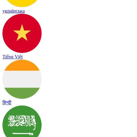
українська
Tiếng Việt
हिन्दी