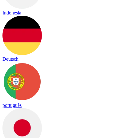
Indonesia
Deutsch
português