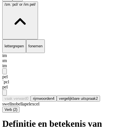
/ɪm.ˈpɛl/
or /im.pel/
lettergrepen
fonemen
im
ɪm
im
pel
ˈpɛl
pel
vaak verward
0
rijmwoorden
4
vergelijkbare uitspraak
2
swell
nobel
lapel
excel
Verb
(
2
)
Definitie en betekenis van