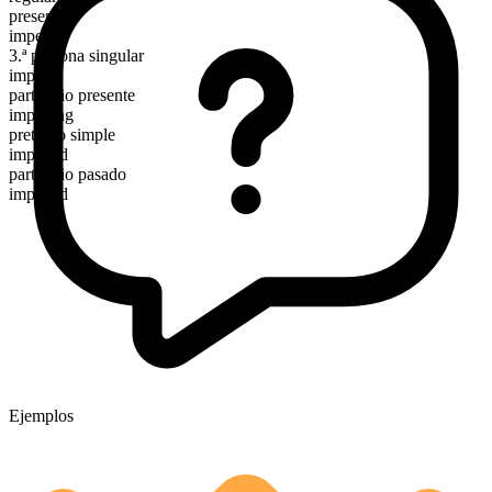
presente
impel
3.ª persona singular
impels
participio presente
impelling
pretérito simple
impelled
participio pasado
impelled
Ejemplos