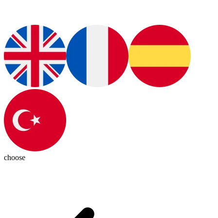
choose