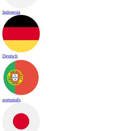
Indonesia
Deutsch
português