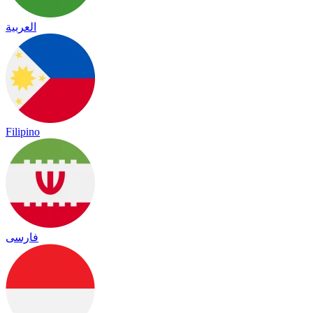
العربية
Filipino
فارسی