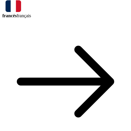
francés
français