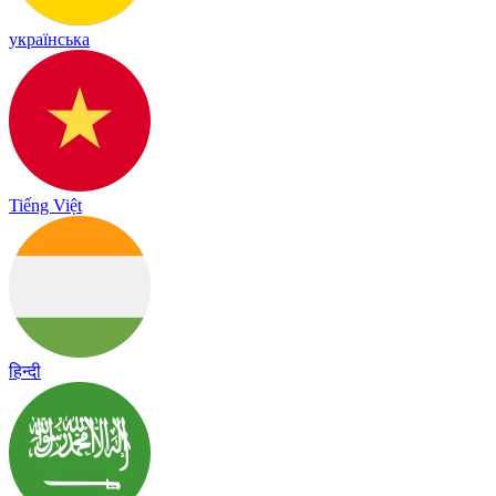
українська
Tiếng Việt
हिन्दी