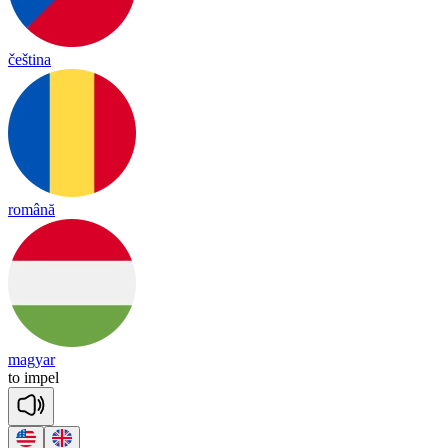
čeština
română
magyar
to
im
pel