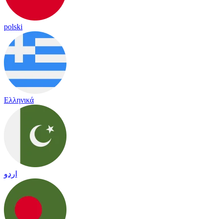
polski
Ελληνικά
اردو