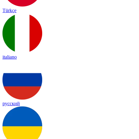
Türkçe
italiano
русский