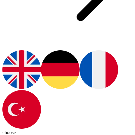
choose