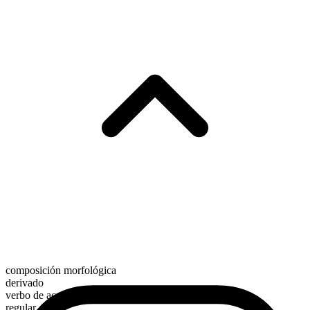
composición morfológica
derivado
verbo de acción
regular