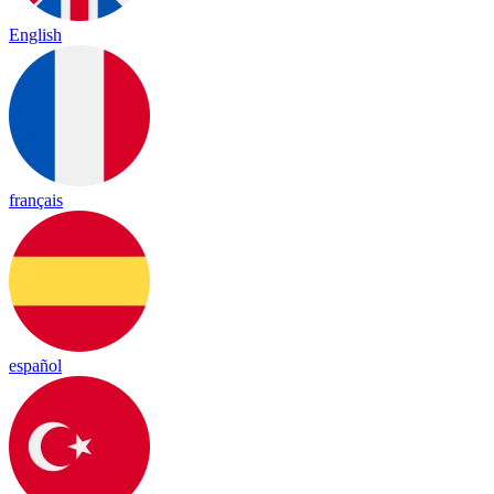
English
français
español