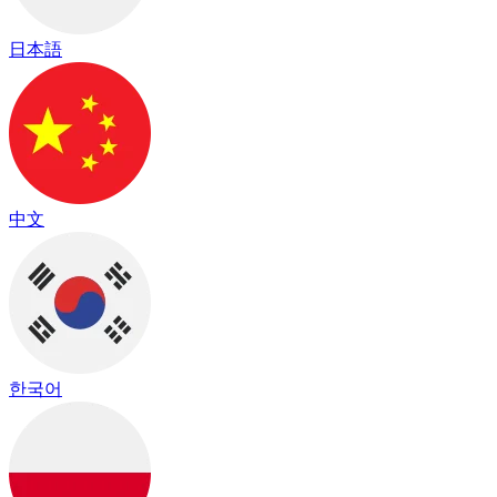
日本語
中文
한국어