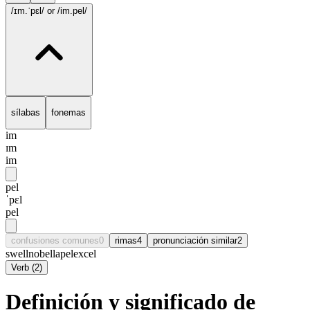
/ɪm.ˈpɛl/
or /im.pel/
sílabas
fonemas
im
ɪm
im
pel
ˈpɛl
pel
confusiones comunes
0
rimas
4
pronunciación similar
2
swell
nobel
lapel
excel
Verb
(
2
)
Definición y significado de