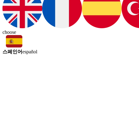
choose
스페인어
español