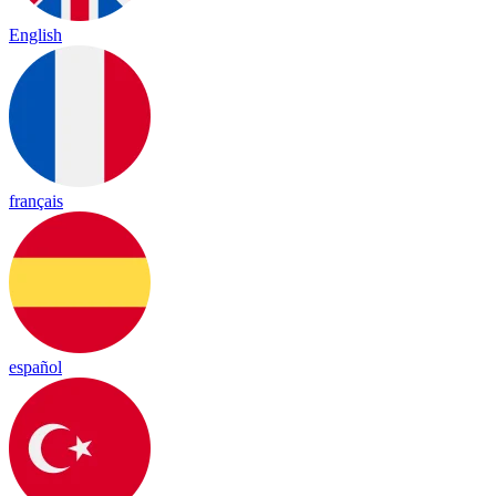
English
français
español