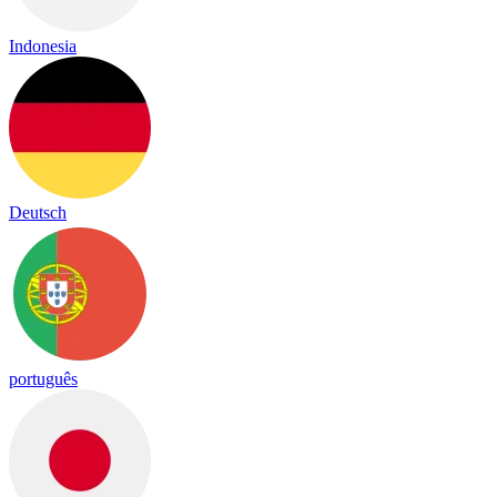
Indonesia
Deutsch
português