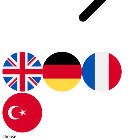
choose