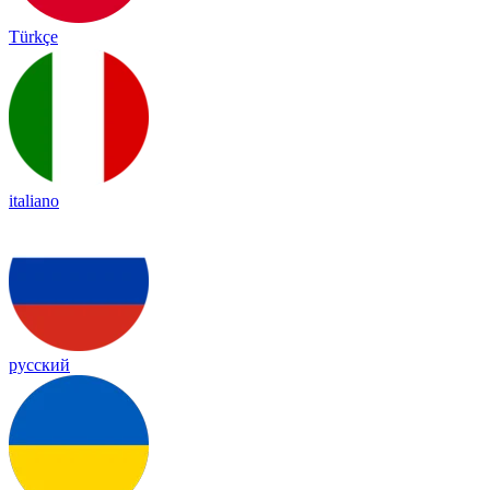
Türkçe
italiano
русский