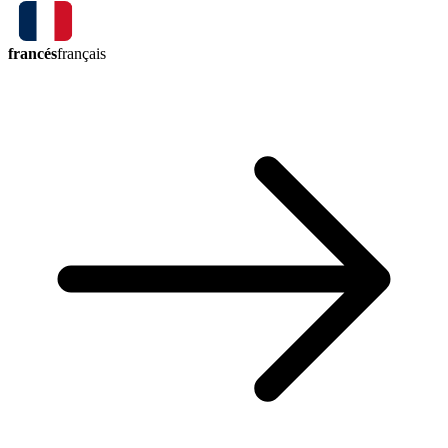
francés
français