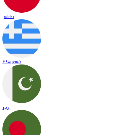
polski
Ελληνικά
اردو