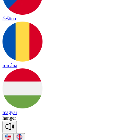
čeština
română
magyar
han
ger