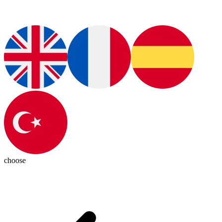
choose