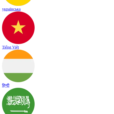
українська
Tiếng Việt
हिन्दी