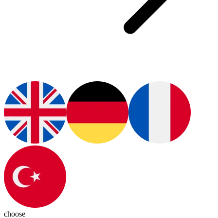
choose