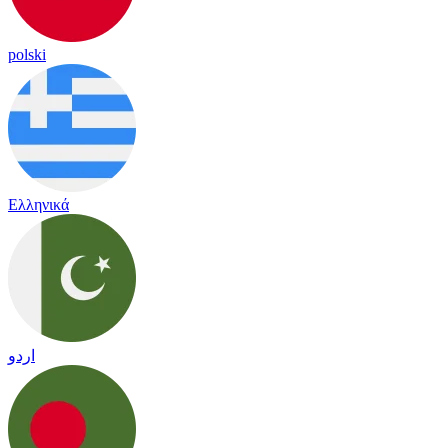
polski
Ελληνικά
اردو