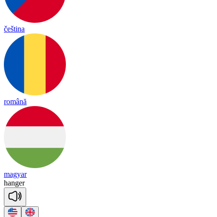
čeština
română
magyar
han
ger