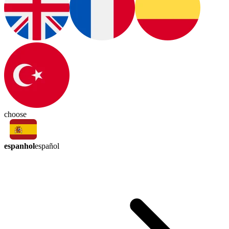
choose
espanhol
español