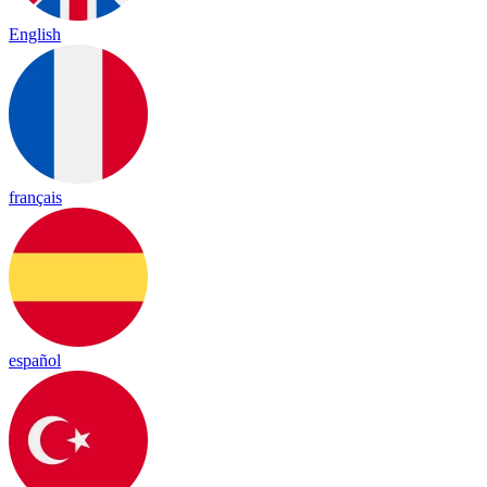
English
français
español