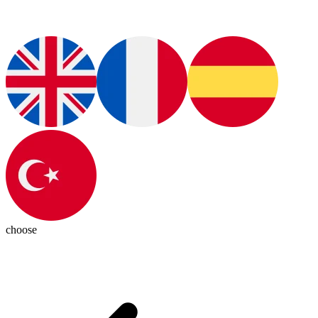
choose