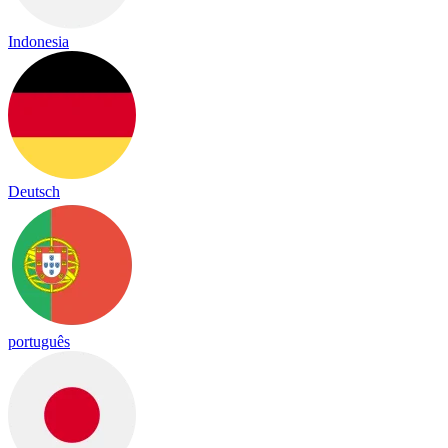
Indonesia
Deutsch
português