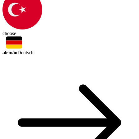
choose
alemão
Deutsch