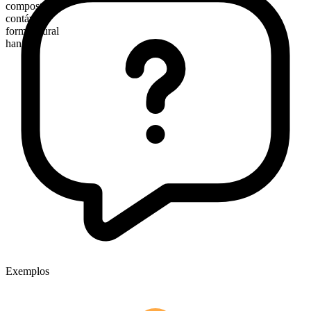
composto
contável
forma plural
hangers
Exemplos