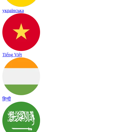
українська
Tiếng Việt
हिन्दी