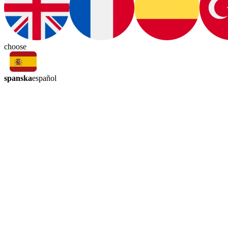
choose
spanska
español