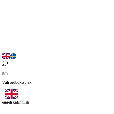
Sök
Välj ordboksspråk
engelska
English