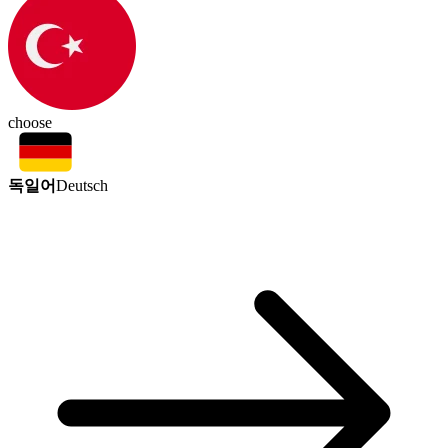
choose
독일어
Deutsch