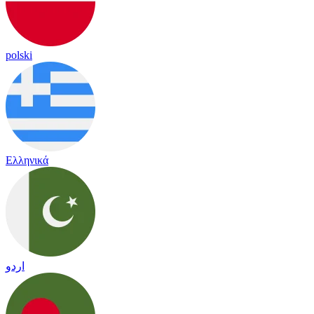
polski
Ελληνικά
اردو