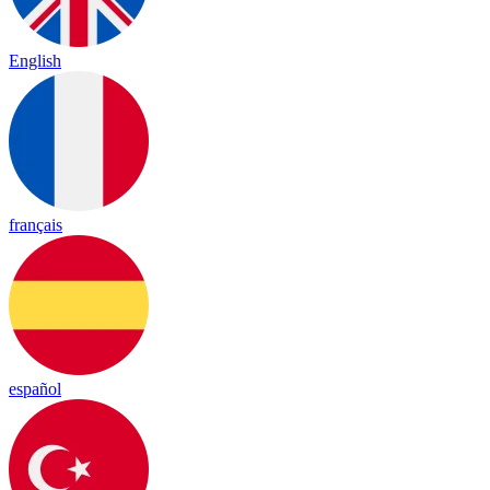
English
français
español