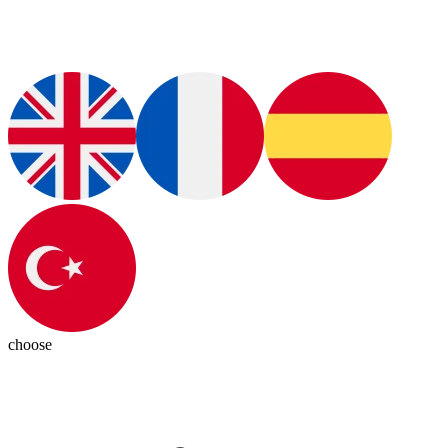
choose