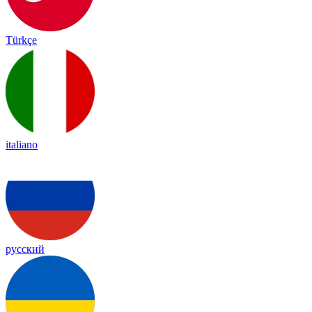
Türkçe
italiano
русский