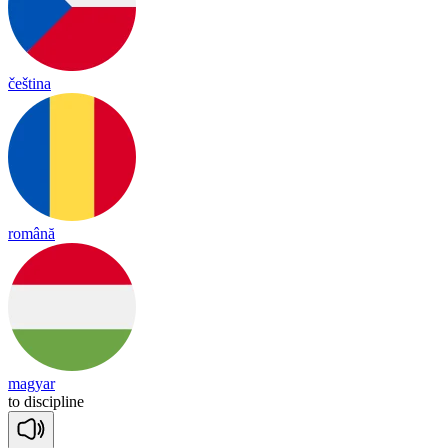
čeština
română
magyar
to
disc
ip
line