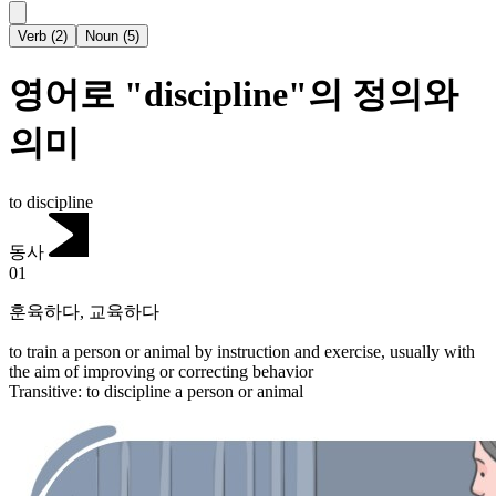
Verb
(
2
)
Noun
(
5
)
영어로 "discipline"의 정의와
의미
to discipline
동사
01
훈육하다
,
교육하다
to train a person or animal by instruction and exercise, usually with
the aim of improving or correcting behavior
Transitive
:
to discipline
a person or animal