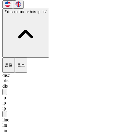
/ˈdɪs.ɪp.lɪn/
or /dis.ip.lin/
음절
음소
disc
ˈdɪs
dis
ip
ɪp
ip
line
lɪn
lin