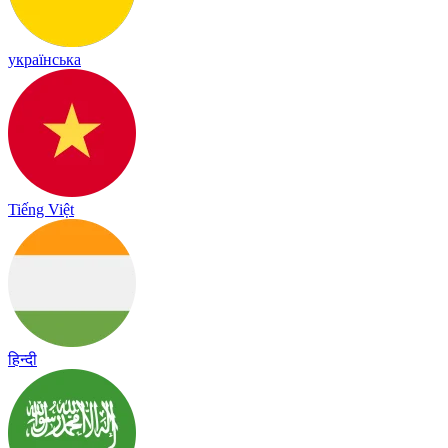
українська
Tiếng Việt
हिन्दी