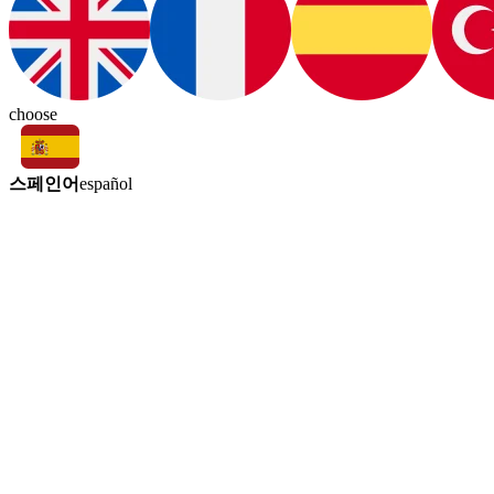
choose
스페인어
español