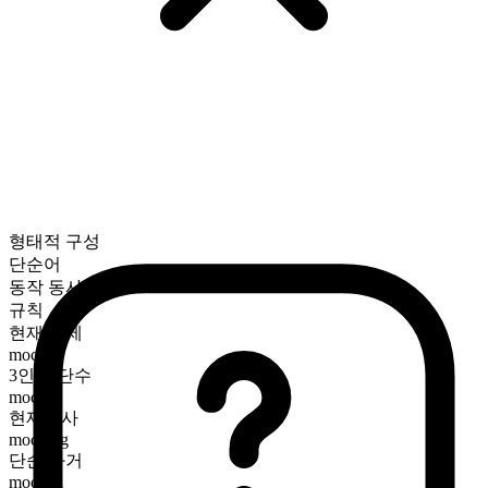
형태적 구성
단순어
동작 동사
규칙
현재 시제
mock
3인칭 단수
mocks
현재분사
mocking
단순 과거
mocked