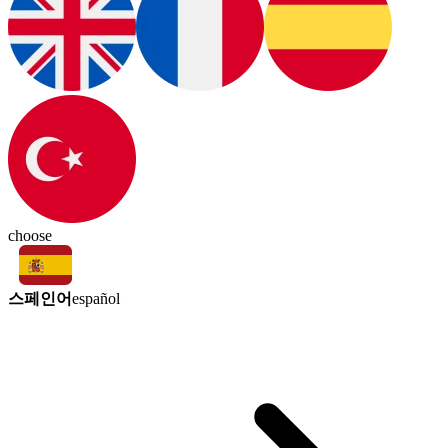
choose
스페인어
español