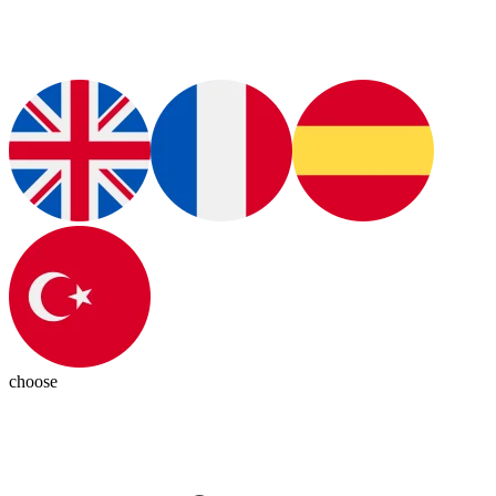
choose