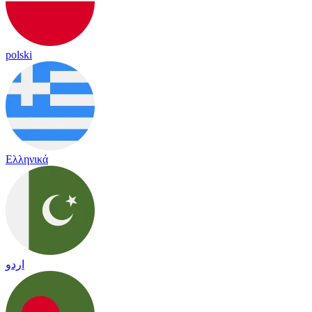
polski
Ελληνικά
اردو