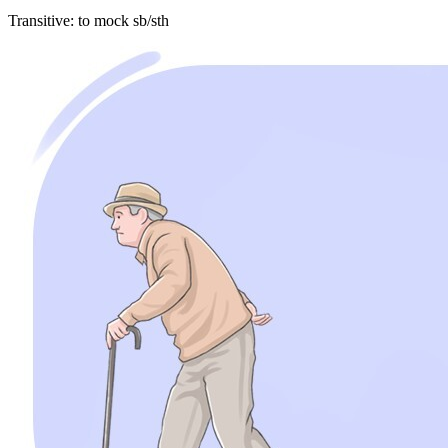
Transitive
:
to mock
sb/sth