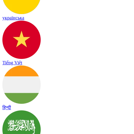
українська
Tiếng Việt
हिन्दी