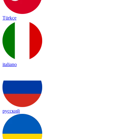
Türkçe
italiano
русский