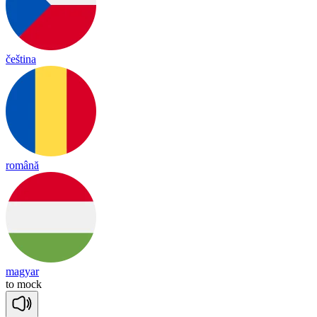
čeština
română
magyar
to
mock