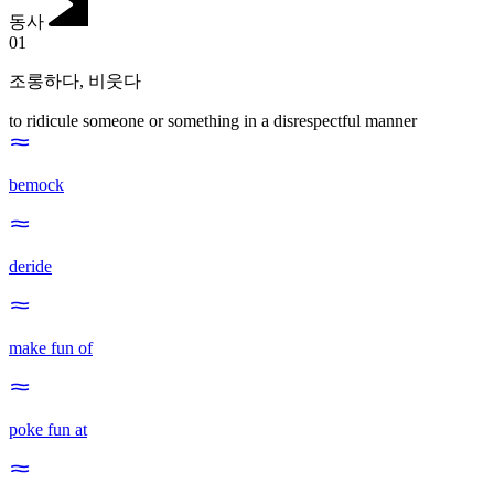
동사
01
조롱하다
,
비웃다
to ridicule someone or something in a disrespectful manner
bemock
deride
make fun of
poke fun at