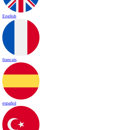
English
français
español