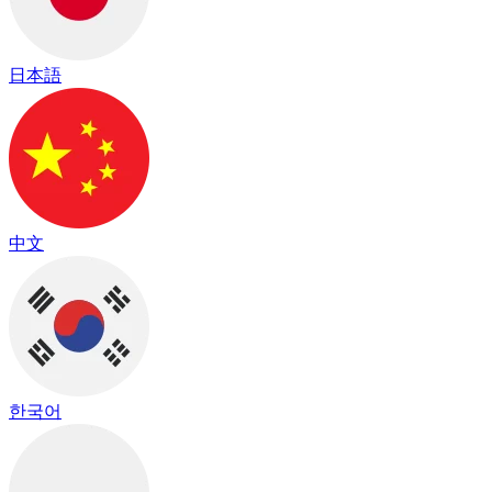
日本語
中文
한국어