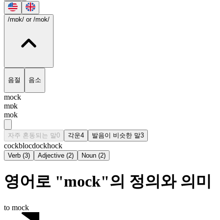
/mɒk/
or /mok/
음절
음소
mock
mɒk
mok
자주 혼동되는 말
0
각운
4
발음이 비슷한 말
3
cock
bloc
dock
hock
Verb
(
3
)
Adjective
(
2
)
Noun
(
2
)
영어로 "mock"의 정의와 의미
to mock