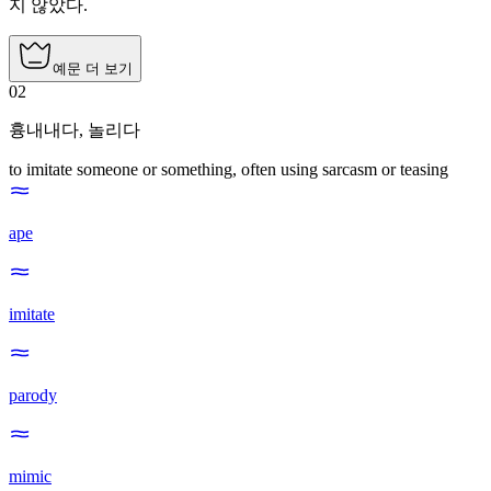
지 않았다.
예문 더 보기
02
흉내내다
,
놀리다
to imitate someone or something, often using sarcasm or teasing
ape
imitate
parody
mimic