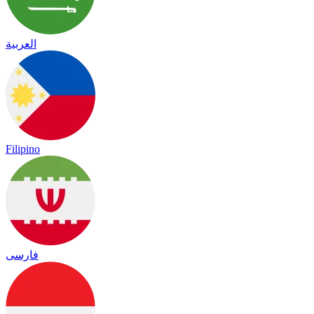
العربية
Filipino
فارسی