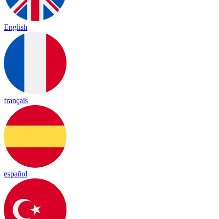
English
français
español