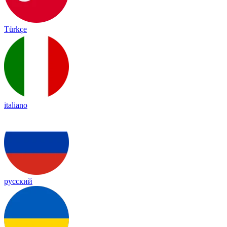
Türkçe
italiano
русский