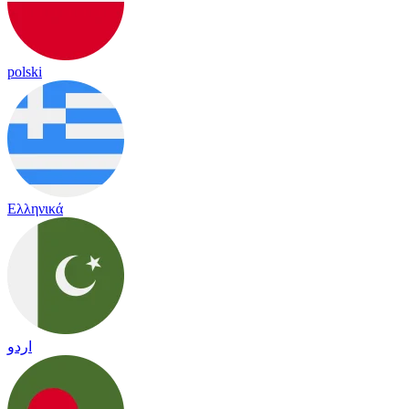
polski
Ελληνικά
اردو