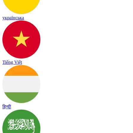
українська
Tiếng Việt
हिन्दी