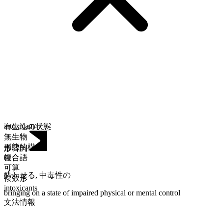
intoxicant
有生性の状態
無生物
形態的構成
形容詞
複合語
01
可算
酔わせる
,
中毒性の
複数形
intoxicants
bringing on a state of impaired physical or mental control
文法情報