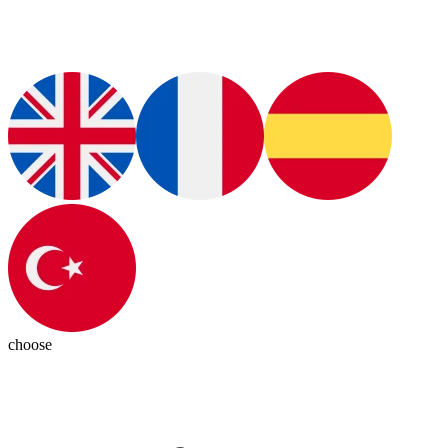
choose