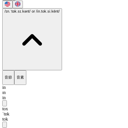
/ɪn.ˈtɒk.sɪ.kənt/
or /in.tok.si.kēnt/
音節
音素
in
ɪn
in
tox
ˈtɒk
tok