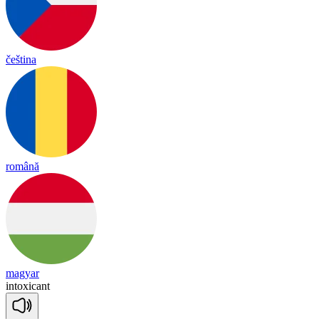
čeština
română
magyar
in
tox
i
cant