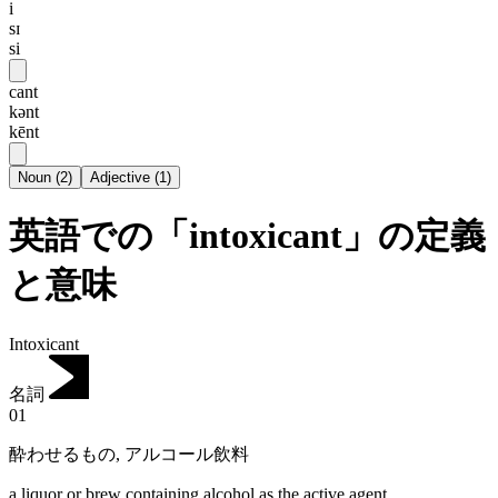
i
sɪ
si
cant
kənt
kēnt
Noun
(
2
)
Adjective
(
1
)
英語での「intoxicant」の定義
と意味
Intoxicant
名詞
01
酔わせるもの
,
アルコール飲料
a liquor or brew containing alcohol as the active agent