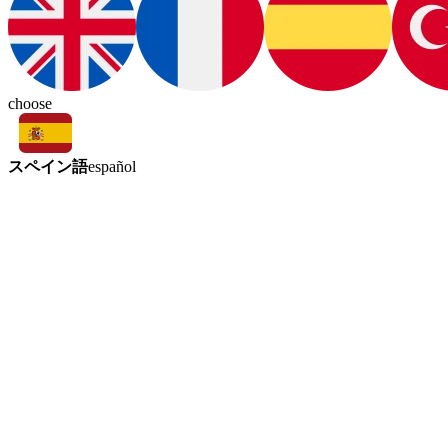
choose
スペイン語
español