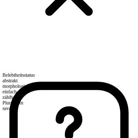
Belebtheitsstatus
abstrakt
morphologische Zusammensetzung
einfach
zählbar
Pluralform
savates