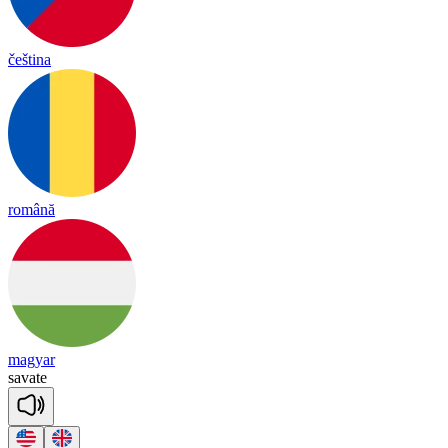
čeština
română
magyar
sa
vate