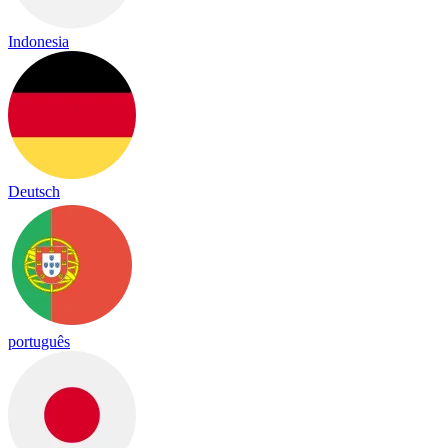
Indonesia
Deutsch
português