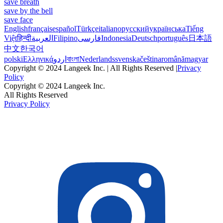
save breath
save by the bell
save face
English
français
español
Türkçe
italiano
русский
українська
Tiếng
Việt
हिन्दी
العربية
Filipino
فارسی
Indonesia
Deutsch
português
日本語
中文
한국어
polski
Ελληνικά
اردو
বাংলা
Nederlands
svenska
čeština
română
magyar
Copyright © 2024 Langeek Inc. | All Rights Reserved |
Privacy
Policy
Copyright © 2024 Langeek Inc.
All Rights Reserved
Privacy Policy