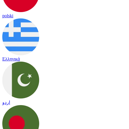
polski
Ελληνικά
اردو