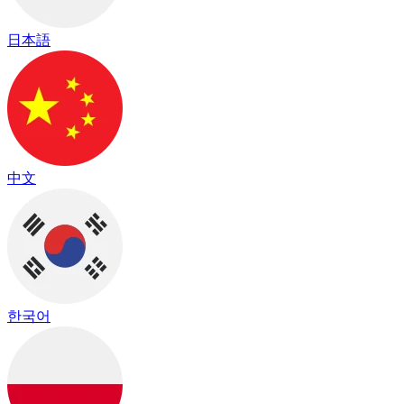
日本語
中文
한국어