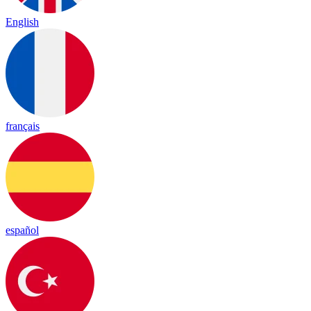
English
français
español