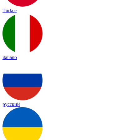
Türkçe
italiano
русский