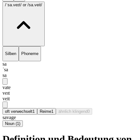
/ˈsa.veɪt/
or /sa.veit/
Silben
Phoneme
sa
ˈsa
sa
vate
veɪt
veit
oft verwechselt
1
Reime
1
ähnlich klingend
0
savage
Noun
(
1
)
Definition und Bedeutung von