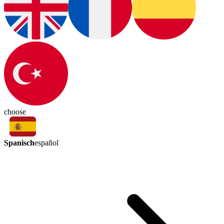
choose
Spanisch
español