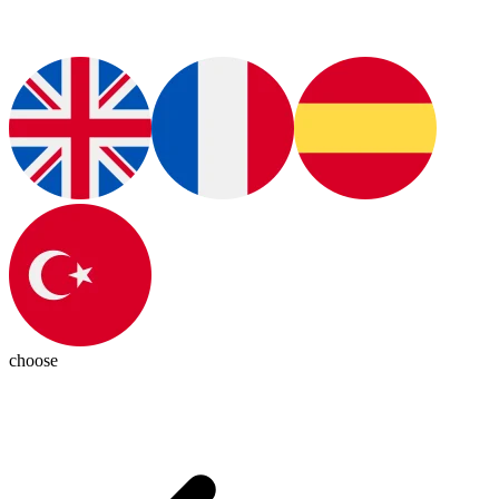
choose