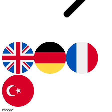
choose