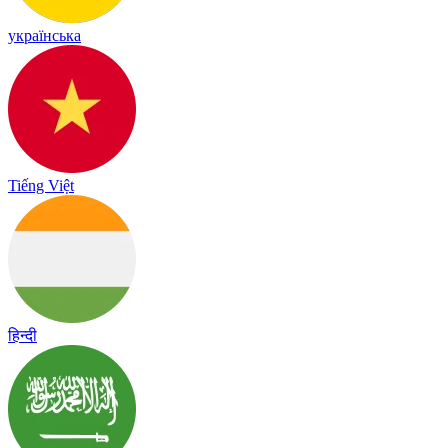
українська
Tiếng Việt
हिन्दी