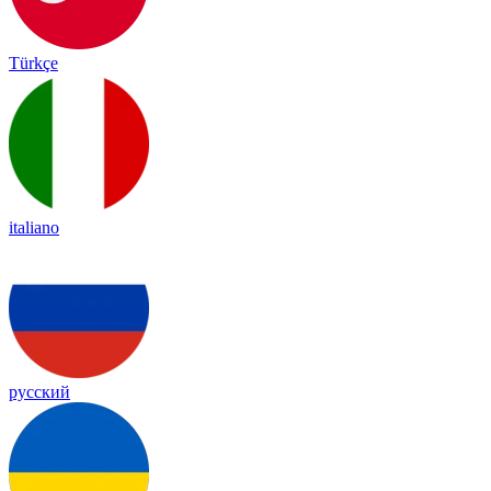
Türkçe
italiano
русский