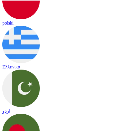
polski
Ελληνικά
اردو