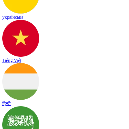
українська
Tiếng Việt
हिन्दी