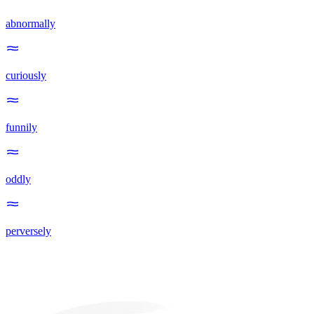
abnormally
curiously
funnily
oddly
perversely