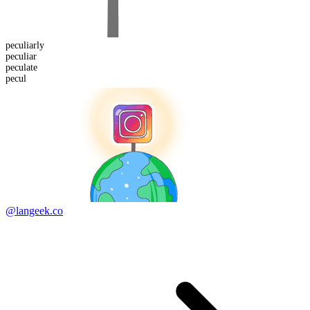
peculiar
ly
peculiar
pecul
ate
pecul
@langeek.co