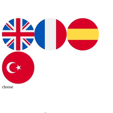
choose