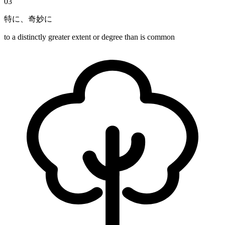
03
特に、奇妙に
to a distinctly greater extent or degree than is common