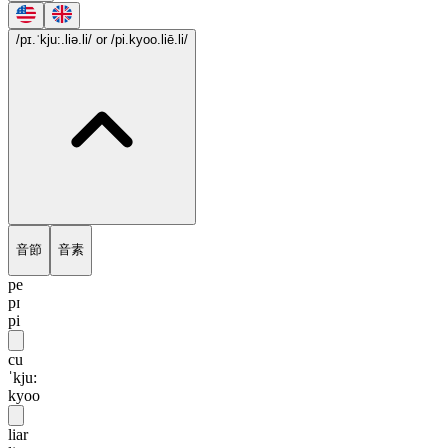
/pɪ.ˈkju:.liə.li/
or /pi.kyoo.liē.li/
音節
音素
pe
pɪ
pi
cu
ˈkju:
kyoo
liar