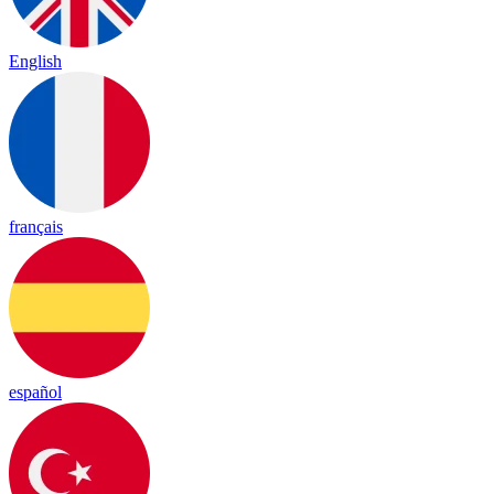
English
français
español