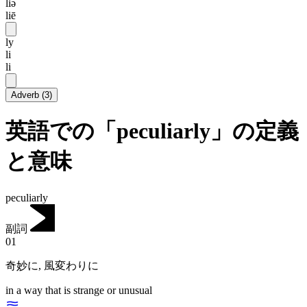
liə
liē
ly
li
li
Adverb
(
3
)
英語での「peculiarly」の定義
と意味
peculiarly
副詞
01
奇妙に
,
風変わりに
in a way that is strange or unusual