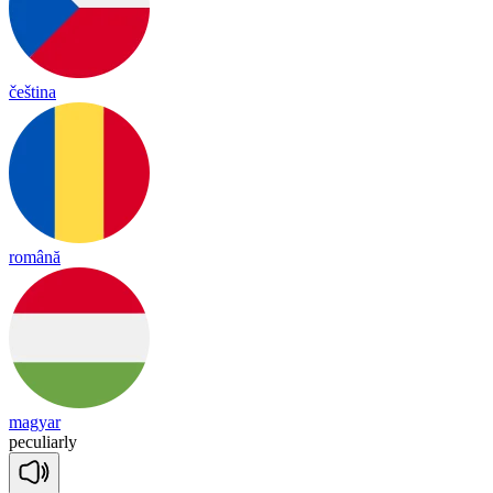
čeština
română
magyar
pe
cu
liar
ly