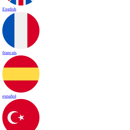
English
français
español