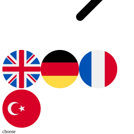
choose