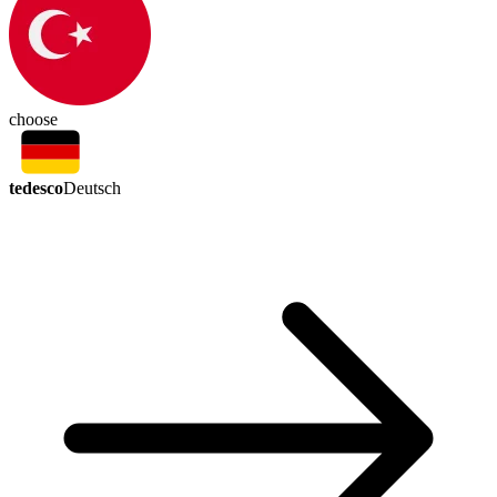
choose
tedesco
Deutsch