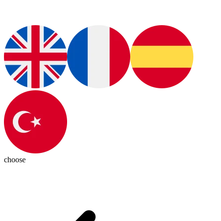
choose