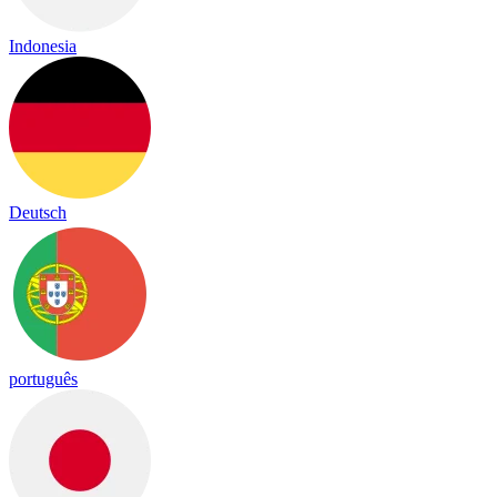
Indonesia
Deutsch
português