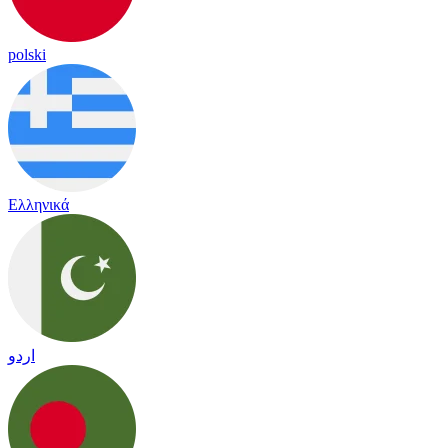
polski
Ελληνικά
اردو