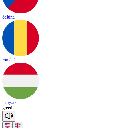
čeština
română
magyar
greed