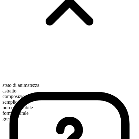
stato di animatezza
astratto
composizione morfologica
semplice
non numerabile
forma plurale
greeds