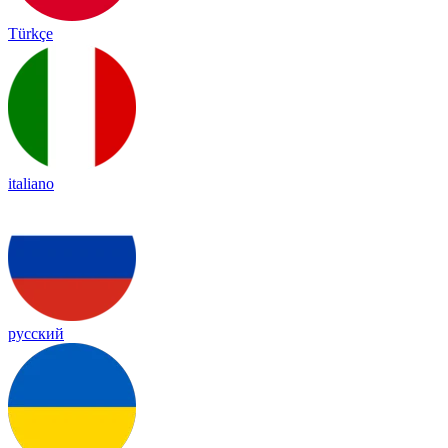
Türkçe
italiano
русский