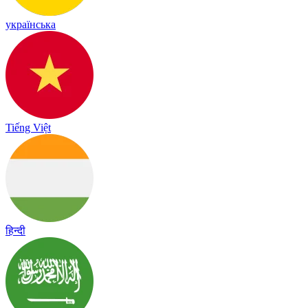
українська
Tiếng Việt
हिन्दी