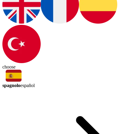
choose
spagnolo
español