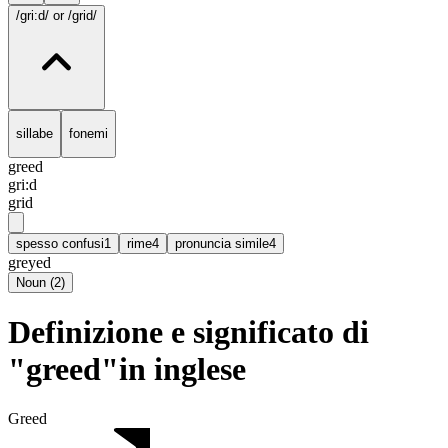
/gri:d/
or /grid/
sillabe
fonemi
greed
gri:d
grid
spesso confusi
1
rime
4
pronuncia simile
4
greyed
Noun
(
2
)
Definizione e significato di
"greed"in inglese
Greed