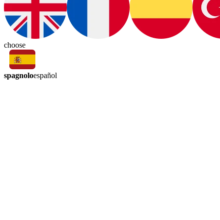
choose
spagnolo
español