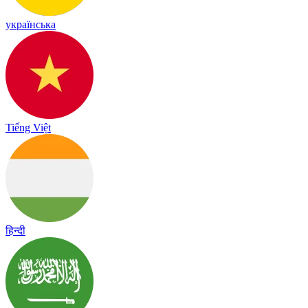
українська
Tiếng Việt
हिन्दी