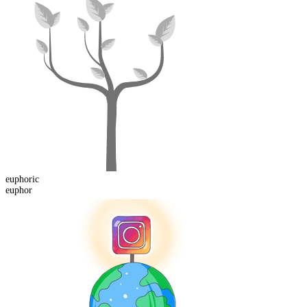
euphor
ic
euphor