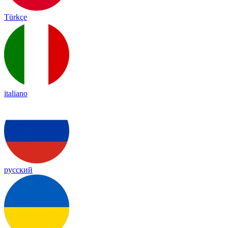
Türkçe
italiano
русский