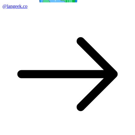
@langeek.co