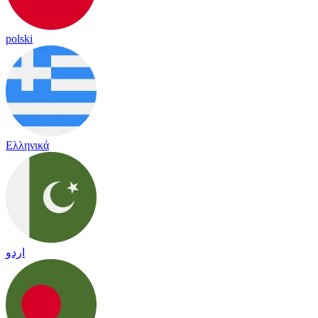
polski
Ελληνικά
اردو