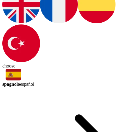
choose
spagnolo
español