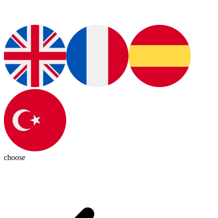
choose