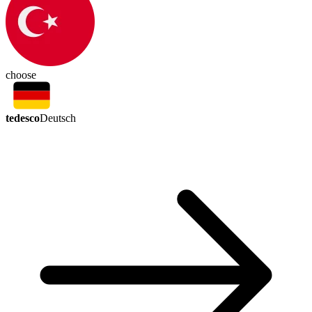
choose
tedesco
Deutsch