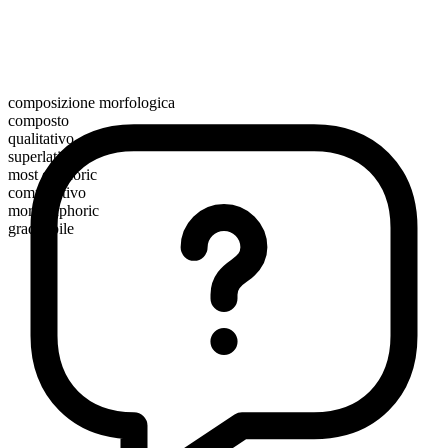
composizione morfologica
composto
qualitativo
superlativo
most euphoric
comparativo
more euphoric
graduabile