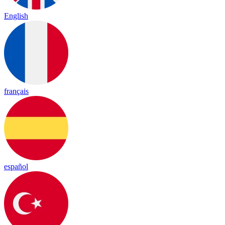
English
français
español