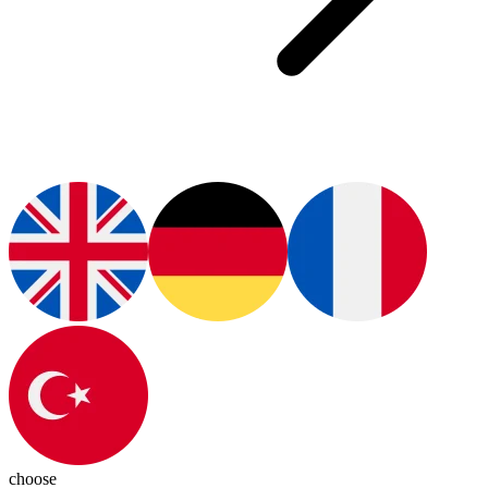
choose