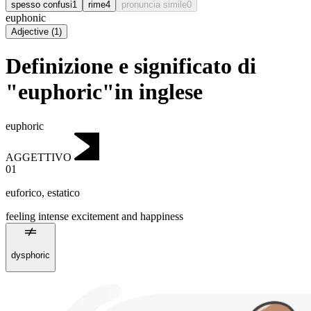
spesso confusi
1
rime
4
pronuncia simile
0
euphonic
Adjective
(
1
)
Definizione e significato di
"euphoric"in inglese
euphoric
AGGETTIVO
01
euforico
,
estatico
feeling intense excitement and happiness
dysphoric