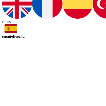
choose
español
español