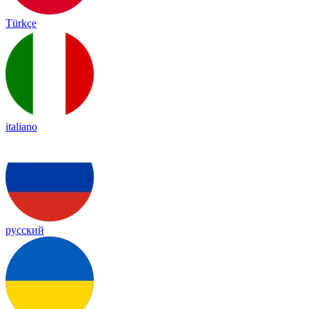
Türkçe
italiano
русский