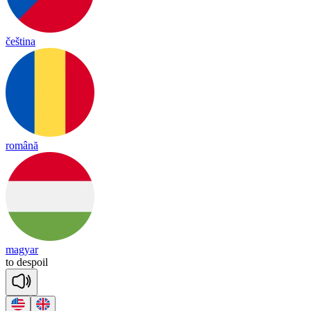
čeština
română
magyar
to
de
spoil