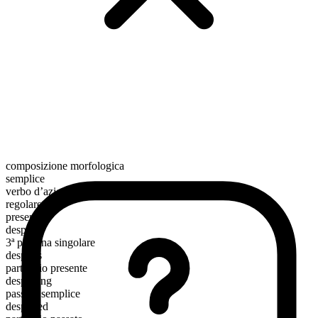
composizione morfologica
semplice
verbo d’azione
regolare
presente
despoil
3ª persona singolare
despoils
participio presente
despoiling
passato semplice
despoiled