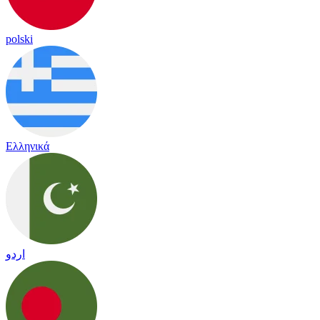
polski
Ελληνικά
اردو