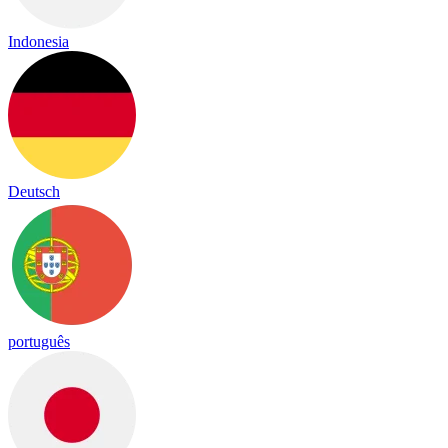
Indonesia
Deutsch
português