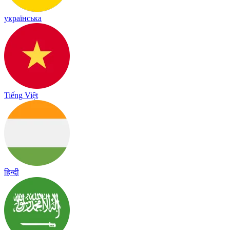
українська
Tiếng Việt
हिन्दी