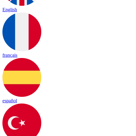
English
français
español