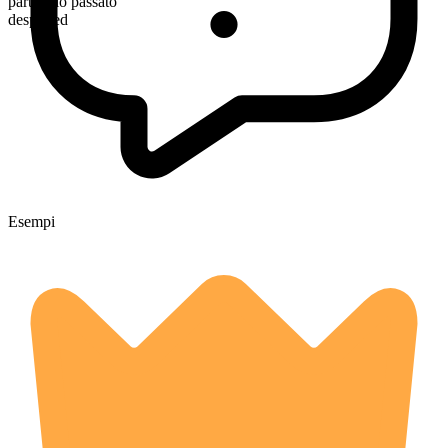
participio passato
despoiled
Esempi