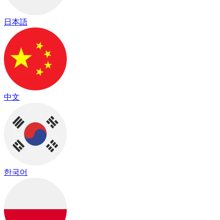
日本語
中文
한국어