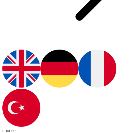
choose