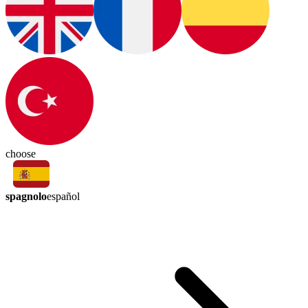
choose
spagnolo
español