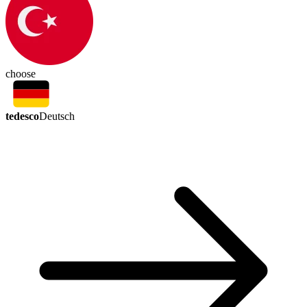
choose
tedesco
Deutsch