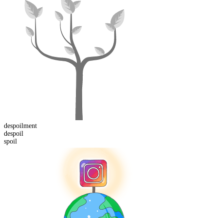
despoil
ment
de
spoil
spoil