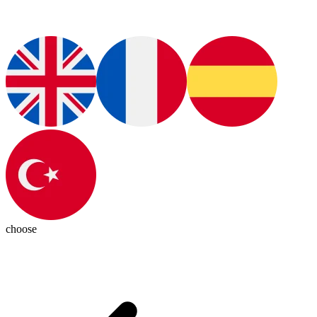
choose