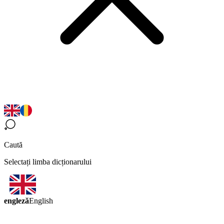
Caută
Selectați limba dicționarului
engleză
English