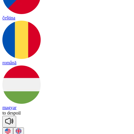
čeština
română
magyar
to
de
spoil