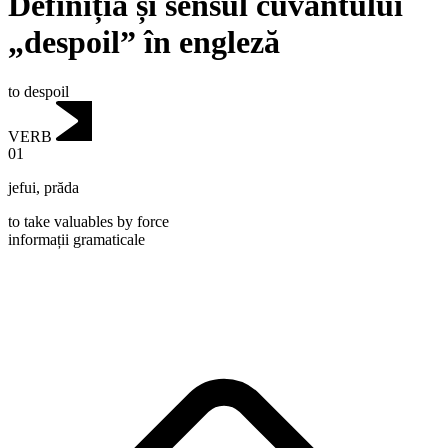
Definiția și sensul cuvântului
„despoil” în engleză
to despoil
VERB
01
jefui
,
prăda
to take valuables by force
informații gramaticale