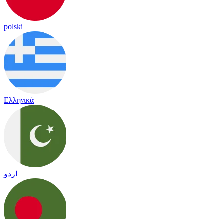
polski
Ελληνικά
اردو