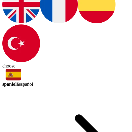
choose
spaniolă
español