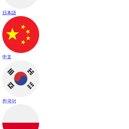
日本語
中文
한국어