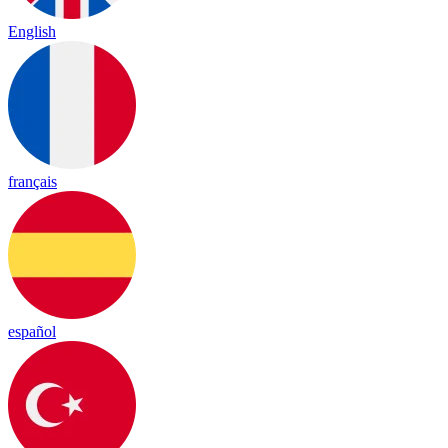
English
français
español