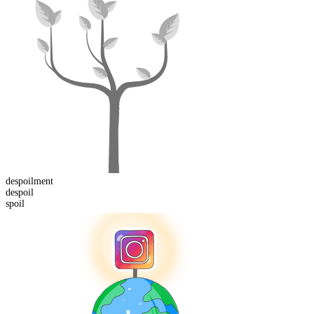
despoil
ment
de
spoil
spoil