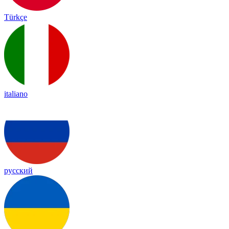
Türkçe
italiano
русский