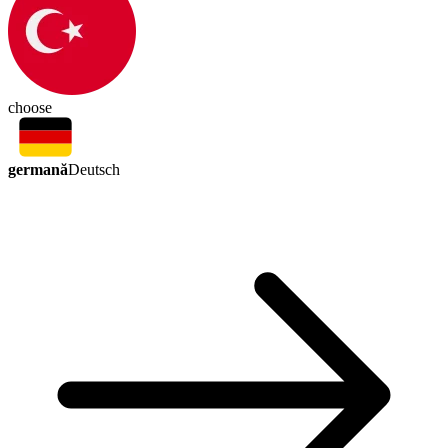
choose
germană
Deutsch