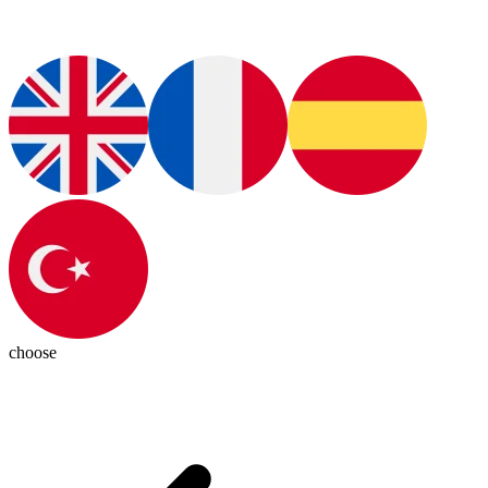
choose