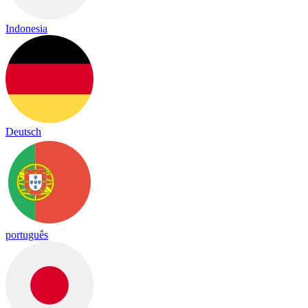
Indonesia
Deutsch
português