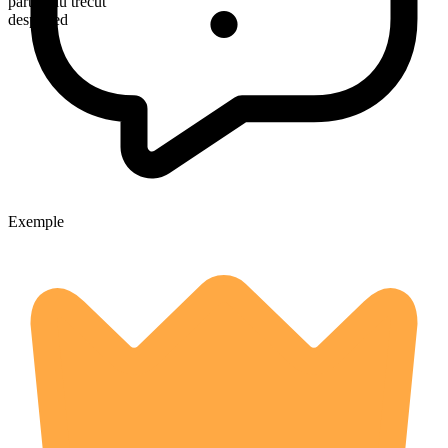
participiu trecut
despoiled
Exemple