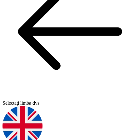
Selectați limba dvs