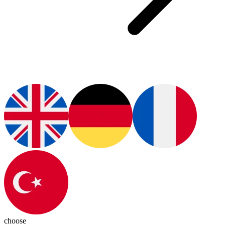
choose