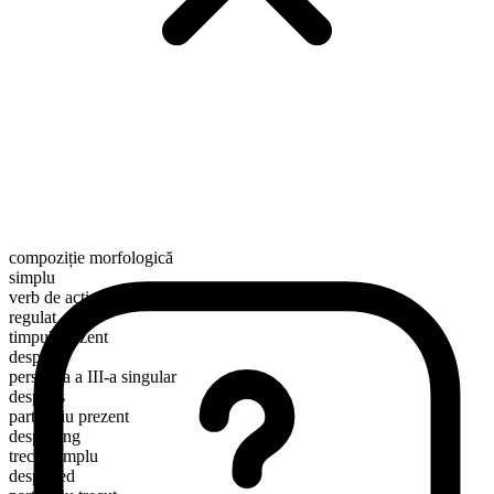
compoziție morfologică
simplu
verb de acțiune
regulat
timpul prezent
despoil
persoana a III-a singular
despoils
participiu prezent
despoiling
trecut simplu
despoiled