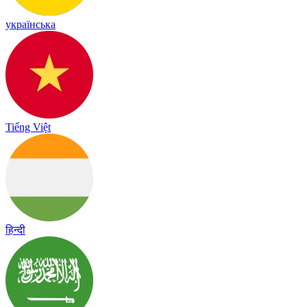
українська
Tiếng Việt
हिन्दी