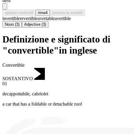
tiebl
spesso confusi
0
rime
4
pronuncia simile
0
invertible
revertible
avertable
avertible
Noun
(
3
)
Adjective
(
3
)
Definizione e significato di
"convertible"in inglese
Convertible
SOSTANTIVO
01
decappottabile
,
cabriolet
a car that has a foldable or detachable roof