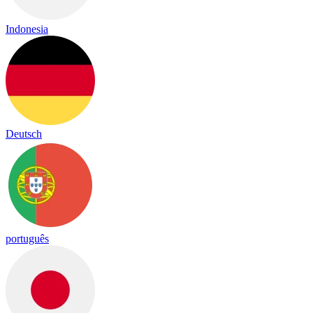
Indonesia
Deutsch
português