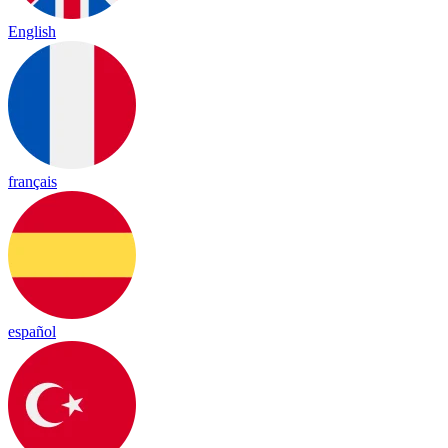
English
français
español