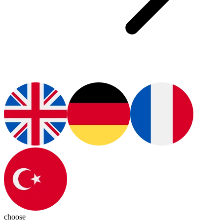
choose