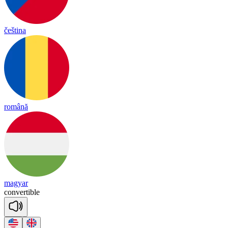
čeština
română
magyar
con
ver
tible