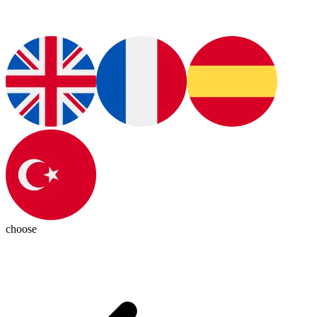
choose