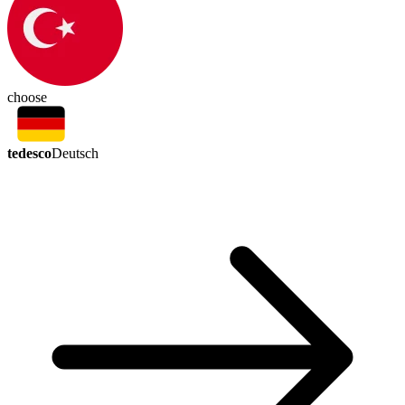
choose
tedesco
Deutsch