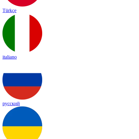
Türkçe
italiano
русский