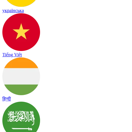
українська
Tiếng Việt
हिन्दी