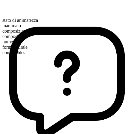
stato di animatezza
inanimato
composizione morfologica
composto
numerabile
forma plurale
convertibles