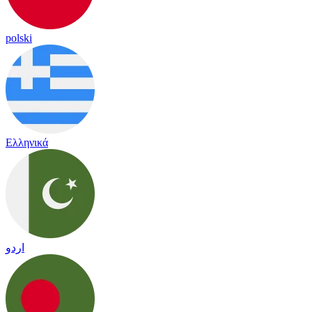
polski
Ελληνικά
اردو