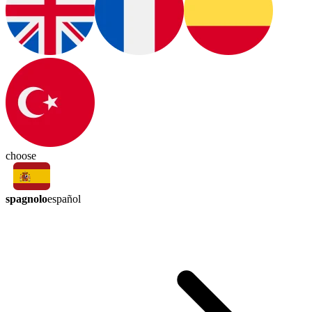
choose
spagnolo
español