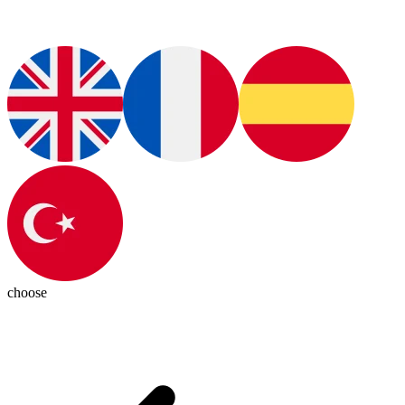
choose