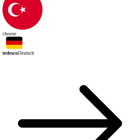
choose
tedesco
Deutsch