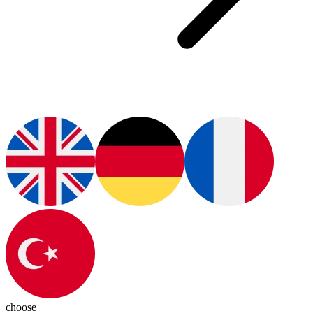
choose