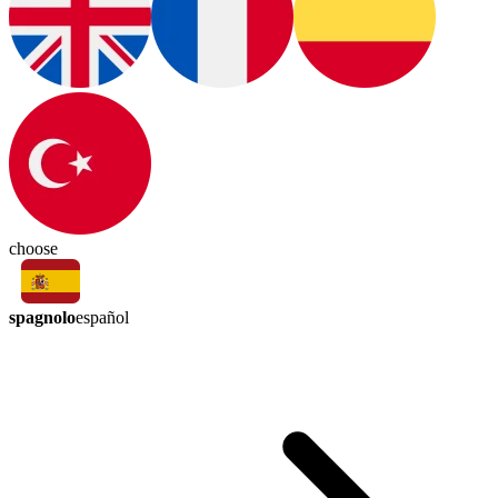
choose
spagnolo
español