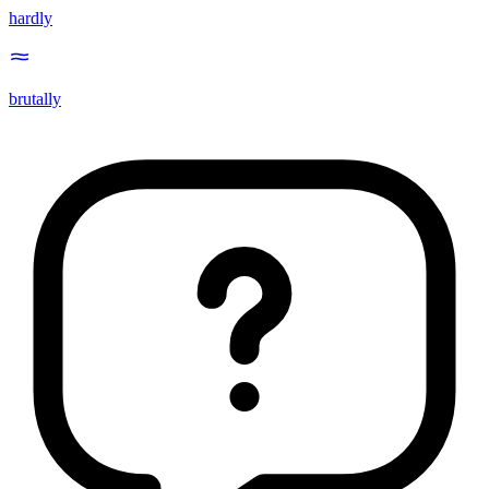
hardly
brutally