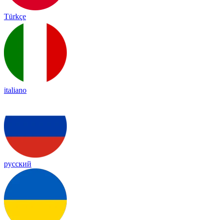
Türkçe
italiano
русский