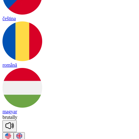
čeština
română
magyar
bru
ta
lly