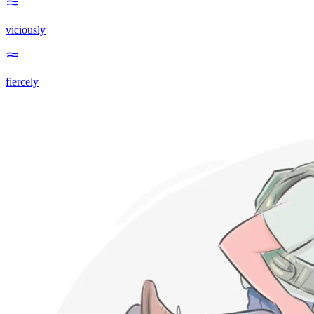
viciously
fiercely