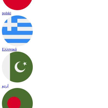
polski
Ελληνικά
اردو