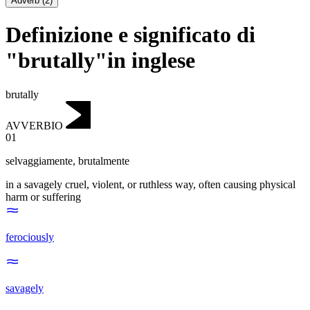
Adverb
(
2
)
Definizione e significato di
"brutally"in inglese
brutally
AVVERBIO
01
selvaggiamente
,
brutalmente
in a savagely cruel, violent, or ruthless way, often causing physical
harm or suffering
ferociously
savagely