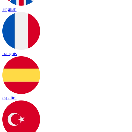
English
français
español