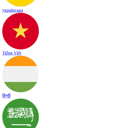
українська
Tiếng Việt
हिन्दी