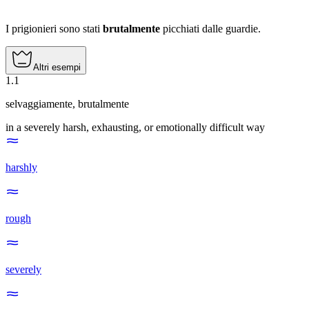
I prigionieri sono stati
brutalmente
picchiati dalle guardie.
Altri esempi
1
.
1
selvaggiamente
,
brutalmente
in a severely harsh, exhausting, or emotionally difficult way
harshly
rough
severely