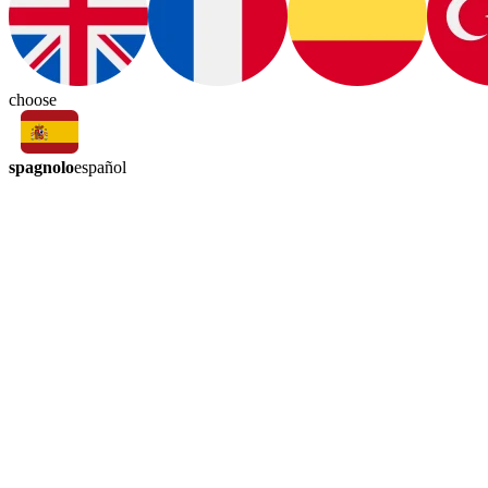
choose
spagnolo
español