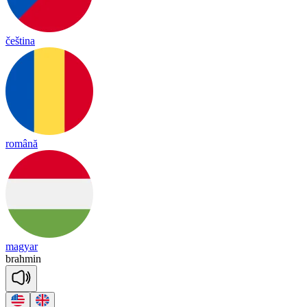
čeština
română
magyar
brah
min