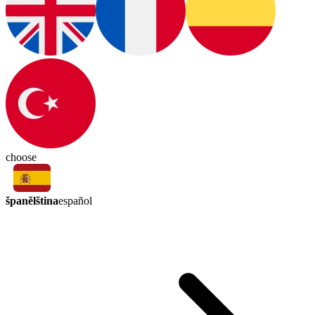
choose
španělština
español