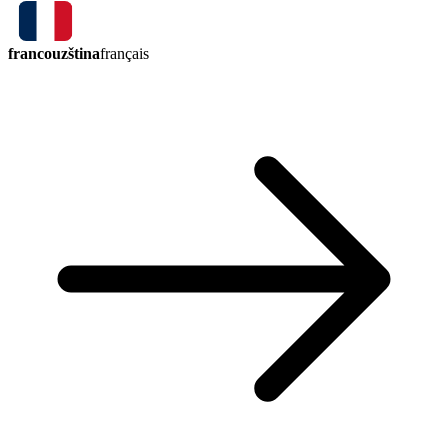
francouzština
français