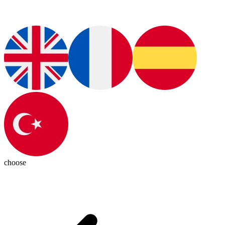
choose