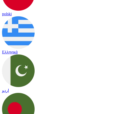
polski
Ελληνικά
اردو