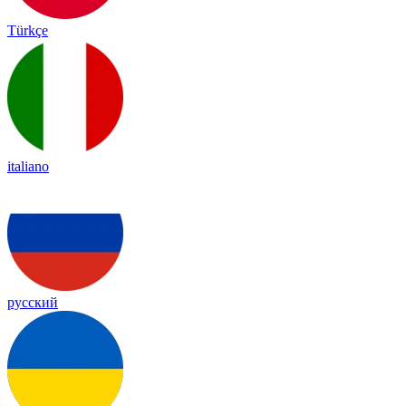
Türkçe
italiano
русский