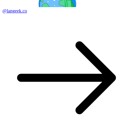
@langeek.co