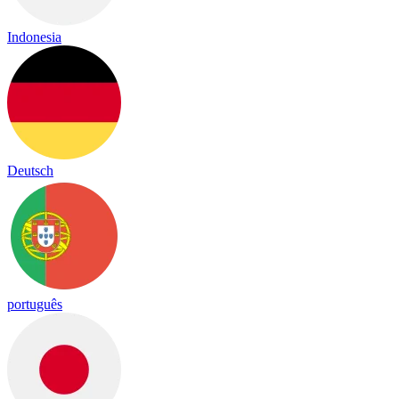
Indonesia
Deutsch
português