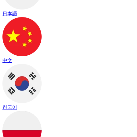
日本語
中文
한국어