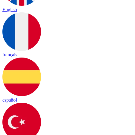
English
français
español