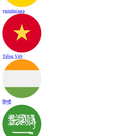
українська
Tiếng Việt
हिन्दी