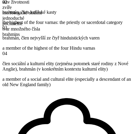
stav životnosti
02
zvíře
brahmán
,
člen kněžské kasty
morfologické složení
jednoduché
the highest of the four varnas: the priestly or sacerdotal category
počitatelné
03
tvar množného čísla
brahmins
brahmán
,
člen nejvyšší ze čtyř hinduistických varen
a member of the highest of the four Hindu varnas
04
člen sociální a kulturní elity (zejména potomek staré rodiny z Nové
Anglie)
,
brahmán (v konkrétním kontextu kulturní elity)
a member of a social and cultural elite (especially a descendant of an
old New England family)