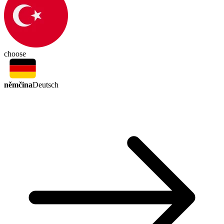
choose
němčina
Deutsch