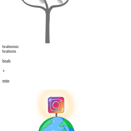
brahmin
ic
brahmin
brah
+
min