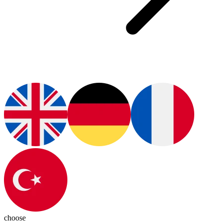
choose