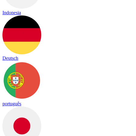
Indonesia
Deutsch
português