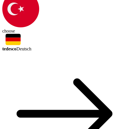
choose
tedesco
Deutsch