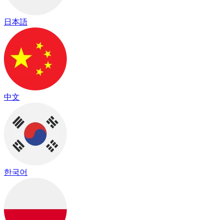
日本語
中文
한국어