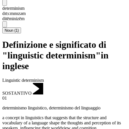
determinism
dɪtɜ:mɪnɪzəm
ditēminizēm
Noun
(
1
)
Definizione e significato di
"linguistic determinism"in
inglese
Linguistic determinism
SOSTANTIVO
01
determinismo linguistico
,
determinismo del linguaggio
a concept in linguistics that suggests that the structure and
vocabulary of a language shape the thoughts and perception of its
speakers, influencing their worldview and cognition