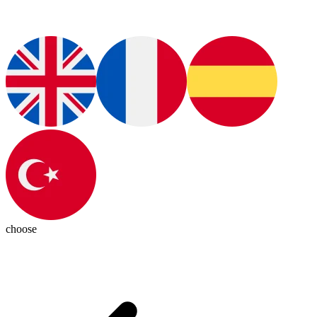
choose