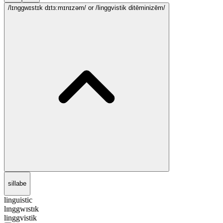
/lɪnggwɪstɪk dɪtɜ:mɪnɪzəm/
or /linggvistik ditēminizēm/
sillabe
linguistic
lɪnggwɪstɪk
linggvistik