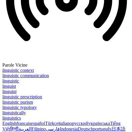
Parole Vicine
linguistic context
linguistic communication
linguistic
linguist
linguini
linguistic prescription
linguistic purism
linguistic typology
linguistically
linguistics
English
français
español
Türkçe
italiano
русский
українська
Tiếng
Việt
हिन्दी
العربية
Filipino
فارسی
Indonesia
Deutsch
português
日本語