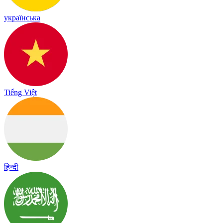
українська
Tiếng Việt
हिन्दी