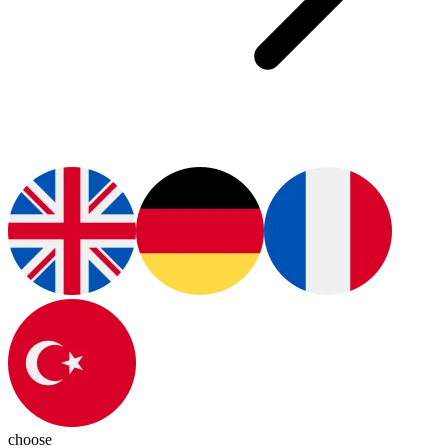
choose