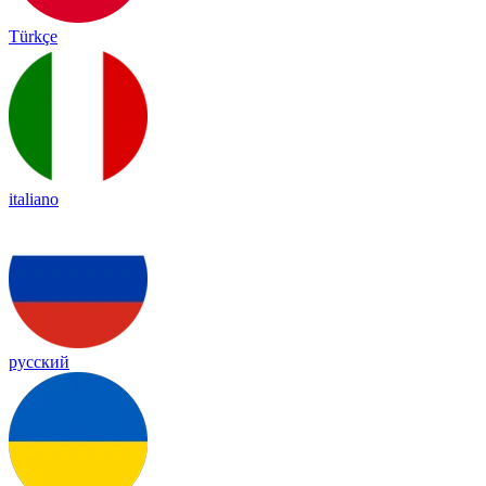
Türkçe
italiano
русский