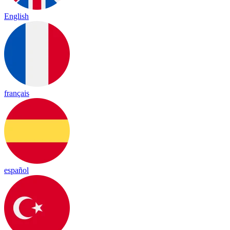
English
français
español