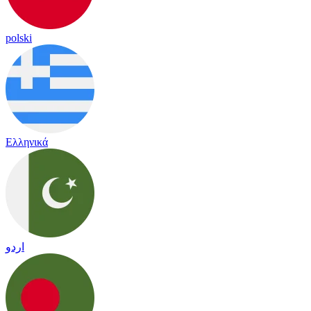
polski
Ελληνικά
اردو