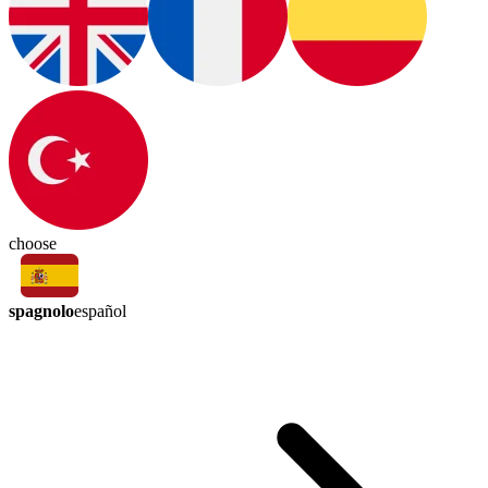
choose
spagnolo
español