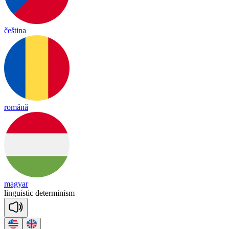
čeština
română
magyar
linguistic
determinism