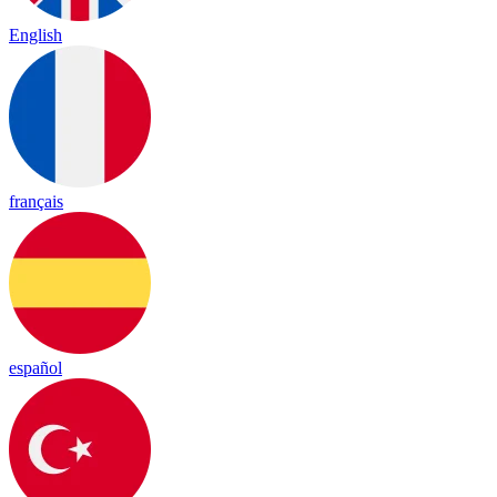
English
français
español