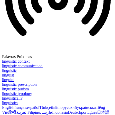
Palavras Próximas
linguistic context
linguistic communication
linguistic
linguist
linguini
linguistic prescription
linguistic purism
linguistic typology
linguistically
linguistics
English
français
español
Türkçe
italiano
русский
українська
Tiếng
Việt
हिन्दी
العربية
Filipino
فارسی
Indonesia
Deutsch
português
日本語