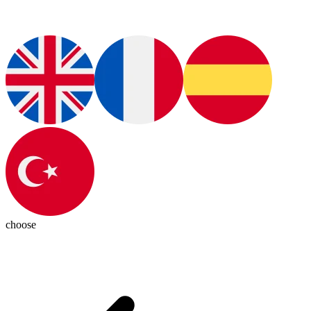
choose