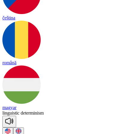
čeština
română
magyar
linguistic
determinism