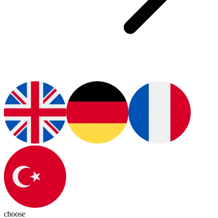
choose