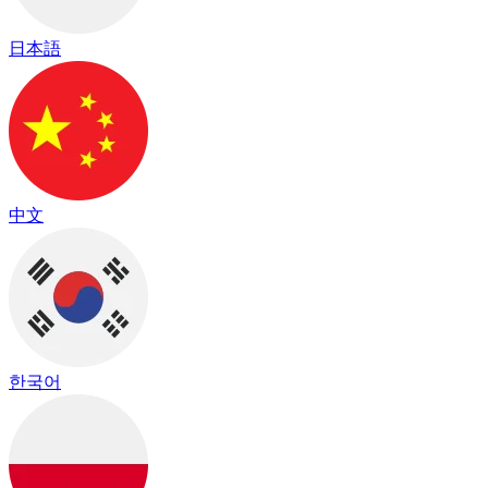
日本語
中文
한국어