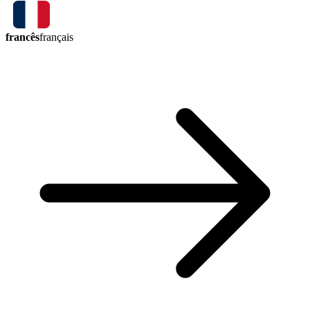
francês
français