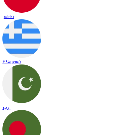
polski
Ελληνικά
اردو