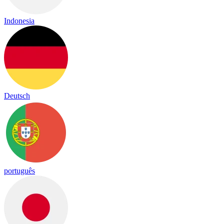
Indonesia
Deutsch
português