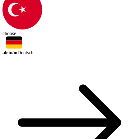
choose
alemão
Deutsch