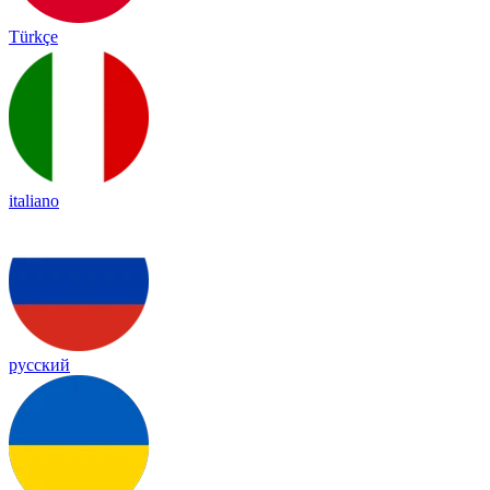
Türkçe
italiano
русский