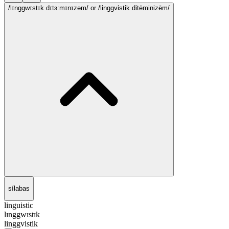
/lɪnggwɪstɪk dɪtɜ:mɪnɪzəm/
or /linggvistik ditēminizēm/
sílabas
linguistic
lɪnggwɪstɪk
linggvistik