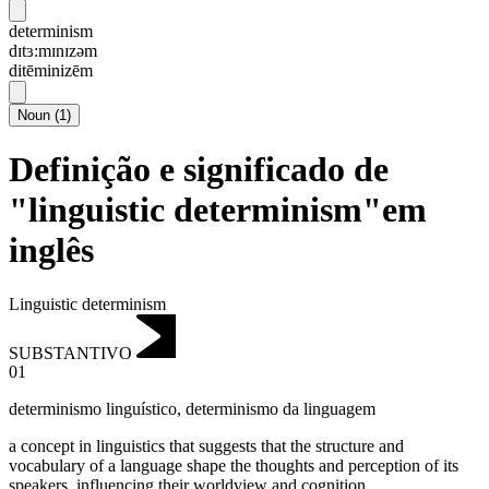
determinism
dɪtɜ:mɪnɪzəm
ditēminizēm
Noun
(
1
)
Definição e significado de
"linguistic determinism"em
inglês
Linguistic determinism
SUBSTANTIVO
01
determinismo linguístico
,
determinismo da linguagem
a concept in linguistics that suggests that the structure and
vocabulary of a language shape the thoughts and perception of its
speakers, influencing their worldview and cognition