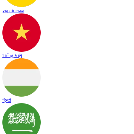
українська
Tiếng Việt
हिन्दी