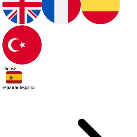
choose
espanhol
español