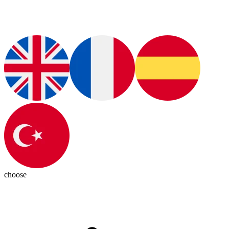
choose