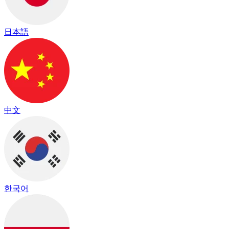
日本語
中文
한국어