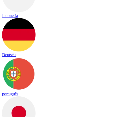
Indonesia
Deutsch
português