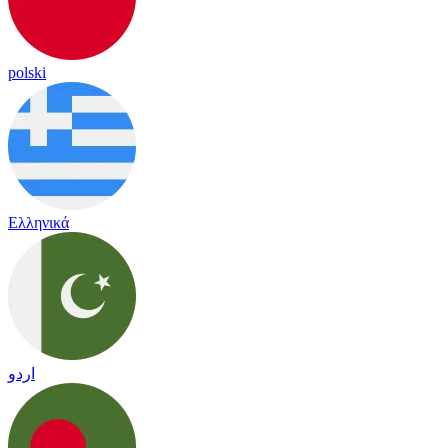
polski
Ελληνικά
اردو