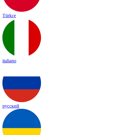
Türkçe
italiano
русский