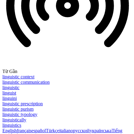
Từ Gần
linguistic context
linguistic communication
linguistic
linguist
linguini
linguistic prescription
linguistic purism
linguistic typology
linguistically
linguistics
English
français
español
Türkçe
italiano
русский
українська
Tiếng