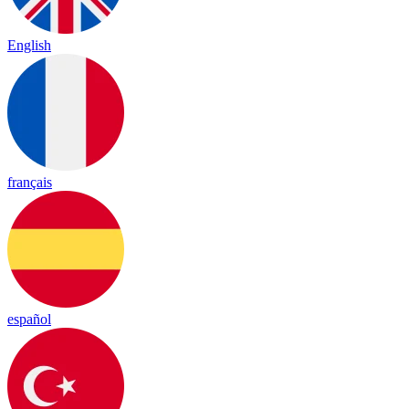
English
français
español