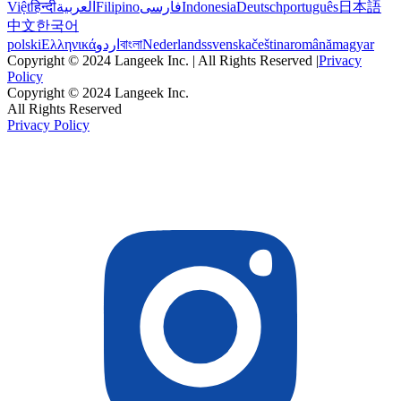
Việt
हिन्दी
العربية
Filipino
فارسی
Indonesia
Deutsch
português
日本語
中文
한국어
polski
Ελληνικά
اردو
বাংলা
Nederlands
svenska
čeština
română
magyar
Copyright © 2024 Langeek Inc. | All Rights Reserved |
Privacy
Policy
Copyright © 2024 Langeek Inc.
All Rights Reserved
Privacy Policy