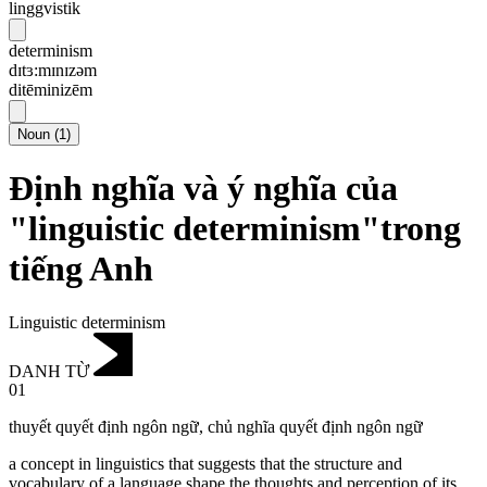
linggvistik
determinism
dɪtɜ:mɪnɪzəm
ditēminizēm
Noun
(
1
)
Định nghĩa và ý nghĩa của
"linguistic determinism"trong
tiếng Anh
Linguistic determinism
DANH TỪ
01
thuyết quyết định ngôn ngữ
,
chủ nghĩa quyết định ngôn ngữ
a concept in linguistics that suggests that the structure and
vocabulary of a language shape the thoughts and perception of its