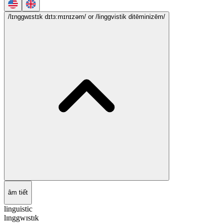
/lɪnggwɪstɪk dɪtɜ:mɪnɪzəm/
or /linggvistik ditēminizēm/
âm tiết
linguistic
lɪnggwɪstɪk