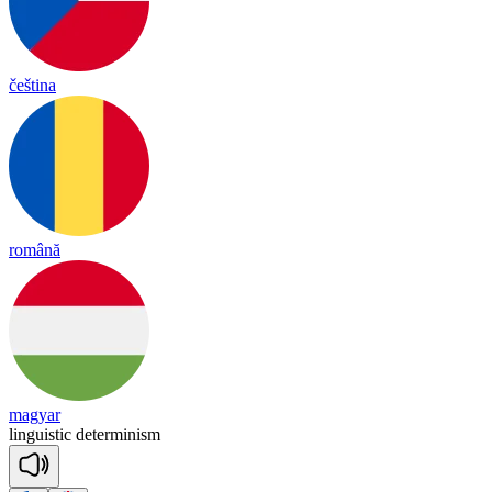
čeština
română
magyar
linguistic
determinism