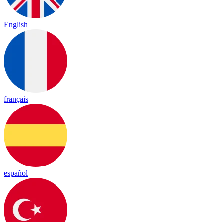
English
français
español