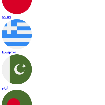
polski
Ελληνικά
اردو