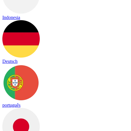
Indonesia
Deutsch
português