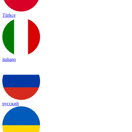
Türkçe
italiano
русский