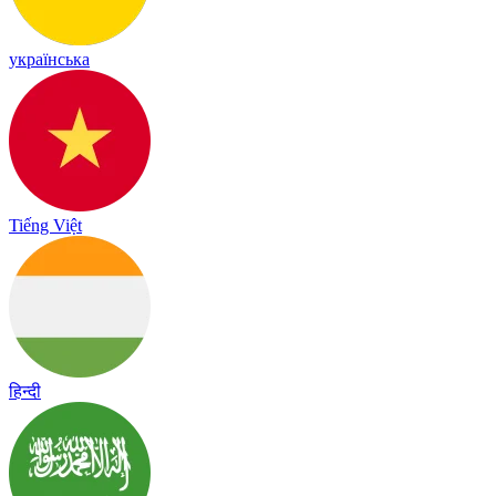
українська
Tiếng Việt
हिन्दी