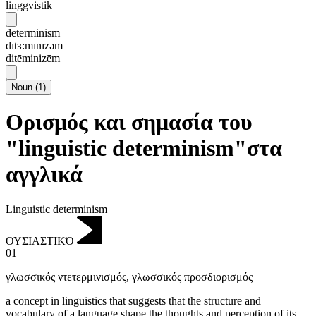
linggvistik
determinism
dɪtɜ:mɪnɪzəm
ditēminizēm
Noun
(
1
)
Ορισμός και σημασία του
"linguistic determinism"στα
αγγλικά
Linguistic determinism
ΟΥΣΙΑΣΤΙΚΌ
01
γλωσσικός ντετερμινισμός
,
γλωσσικός προσδιορισμός
a concept in linguistics that suggests that the structure and
vocabulary of a language shape the thoughts and perception of its