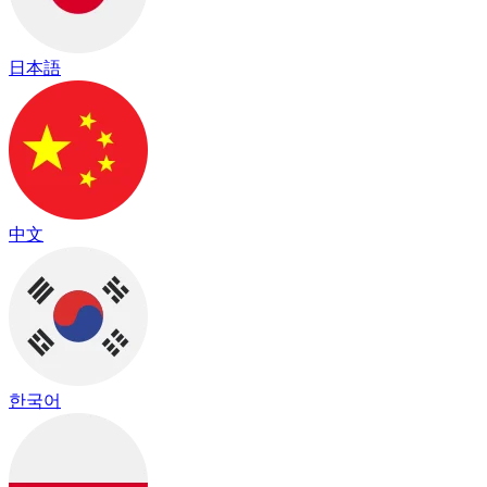
日本語
中文
한국어