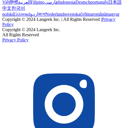
Việt
हिन्दी
العربية
Filipino
فارسی
Indonesia
Deutsch
português
日本語
中文
한국어
polski
Ελληνικά
اردو
বাংলা
Nederlands
svenska
čeština
română
magyar
Copyright © 2024 Langeek Inc. | All Rights Reserved |
Privacy
Policy
Copyright © 2024 Langeek Inc.
All Rights Reserved
Privacy Policy