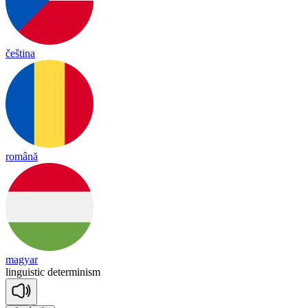
čeština
română
magyar
linguistic
determinism