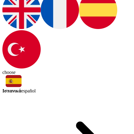
choose
Ισπανικά
español