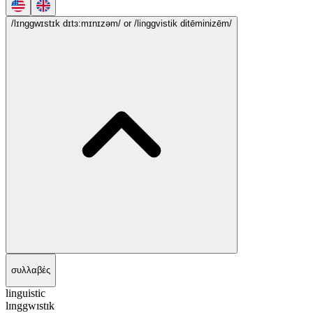
/lɪnggwɪstɪk dɪtɜ:mɪnɪzəm/
or /linggvistik ditēminizēm/
συλλαβές
linguistic
lɪnggwɪstɪk