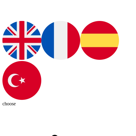
choose