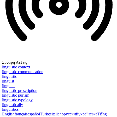
Συναφή Λέξεις
linguistic context
linguistic communication
linguistic
linguist
linguini
linguistic prescription
linguistic purism
linguistic typology
linguistically
linguistics
English
français
español
Türkçe
italiano
русский
українська
Tiếng