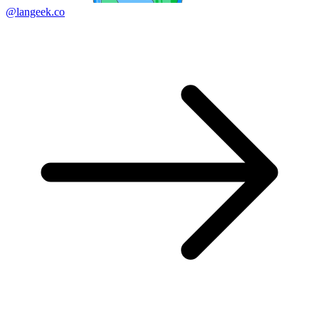
@langeek.co