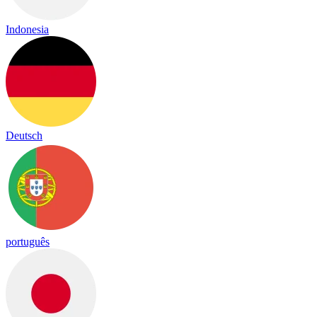
Indonesia
Deutsch
português