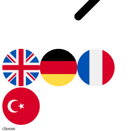
choose