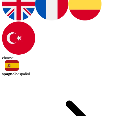
choose
spagnolo
español