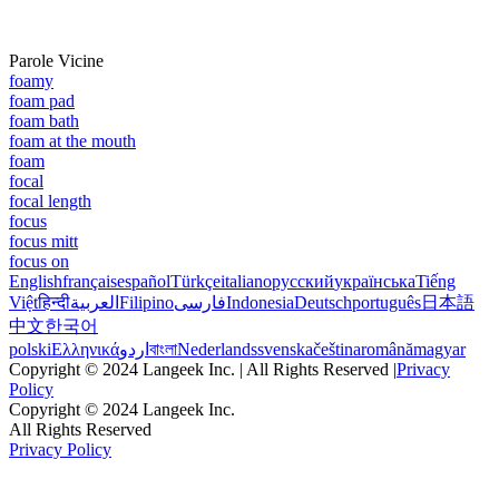
Parole Vicine
foamy
foam pad
foam bath
foam at the mouth
foam
focal
focal length
focus
focus mitt
focus on
English
français
español
Türkçe
italiano
русский
українська
Tiếng
Việt
हिन्दी
العربية
Filipino
فارسی
Indonesia
Deutsch
português
日本語
中文
한국어
polski
Ελληνικά
اردو
বাংলা
Nederlands
svenska
čeština
română
magyar
Copyright © 2024 Langeek Inc. | All Rights Reserved |
Privacy
Policy
Copyright © 2024 Langeek Inc.
All Rights Reserved
Privacy Policy