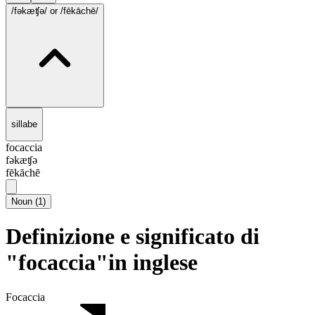
/fəkæʧə/
or /fēkāchē/
sillabe
focaccia
fəkæʧə
fēkāchē
Noun
(
1
)
Definizione e significato di
"focaccia"in inglese
Focaccia