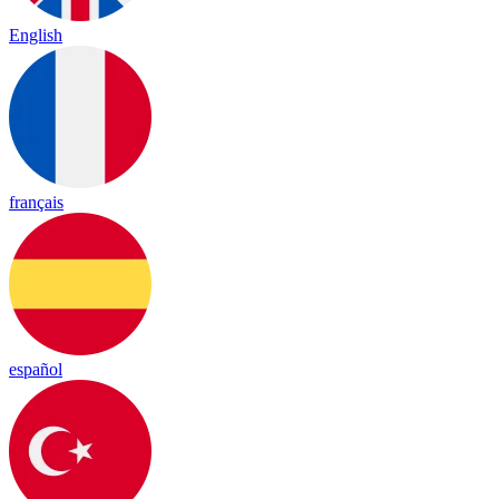
English
français
español