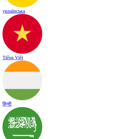
українська
Tiếng Việt
हिन्दी