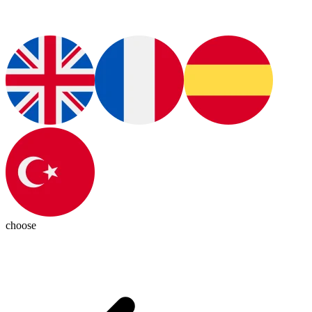
choose