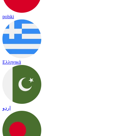
polski
Ελληνικά
اردو