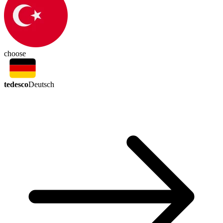
choose
tedesco
Deutsch