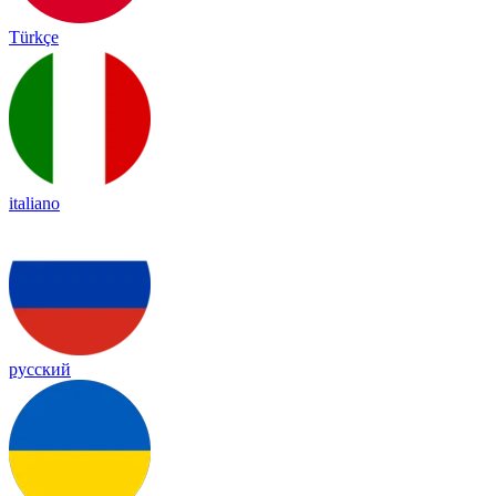
Türkçe
italiano
русский