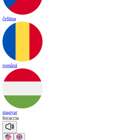
čeština
română
magyar
focaccia