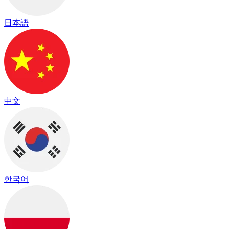
日本語
中文
한국어